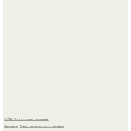
Bpeмена прошли реального физического голода давно.
"3 Мечты юности и громкий финал": как Арнольд
шварценеггер женился на племяннице Кеннеди.
© 2026 Психология отношений
Контакты
Пользовательское соглашение