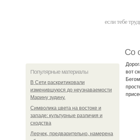
если тебе труд
Со 
Дорог
вот с
Популярные материалы
Бегом
В Сети раскритиковали
прост
изменившуюся до неузнаваемости
присе
Марину зудину.
Символика цвета на востоке и
западе: культурные различия и
сходства
Лерчек, предварительно, намерена