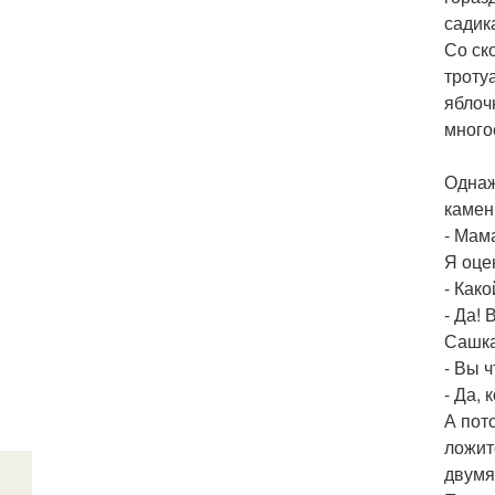
садик
Со ск
троту
яблоч
много
Однаж
камен
- Мам
Я оце
- Как
- Да! 
Сашка
- Вы 
- Да,
А пот
ложит
двумя