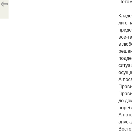
⇦
Потом
Кладе
ли с 
приде
все-т
в люб
решен
подде
ситуа
осуще
А пос
Прави
Прави
до до
пореб
А пот
опуск
Восто