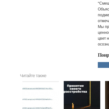
"Смеш
Объяс
подме
отмеч
Мы пр
ценно
цвет 
осозн
Понр
Читайте также