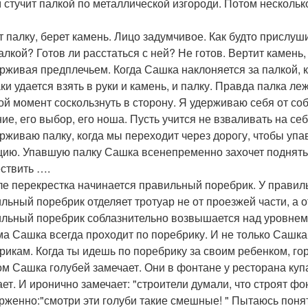
 стучит палкой по металлической изгороди. Потом несколько
т палку, берет камень. Лицо задумчивое. Как будто прислу
палкой? Готов ли расстаться с ней? Не готов. Вертит камень
рживая предплечьем. Когда Сашка наклоняется за палкой, 
аки удается взять в руки и камень, и палку. Правда палка л
ой момент соскользнуть в сторону. Я удерживаю себя от соб
ие, его выбор, его ноша. Пусть учится не взваливать на се
рживаю палку, когда мы переходит через дорогу, чтобы уп
цию. Упавшую палку Сашка всенепременно захочет поднять, 
ствить ….
ле перекрестка начинается правильный поребрик. У правил
льный поребрик отделяет тротуар не от проезжей части, а от
льный поребрик соблазнительно возвышается над уровнем
ма Сашка всегда проходит по поребрику. И не только Сашка
рикам. Когда ты идешь по поребрику за своим ребенком, гор
ом Сашка голубей замечает. Они в фонтане у ресторана куп
ает. И иронично замечает: "строители думали, что строят фо
рженно:"смотри эти голуби такие смешные! " Пытаюсь понят