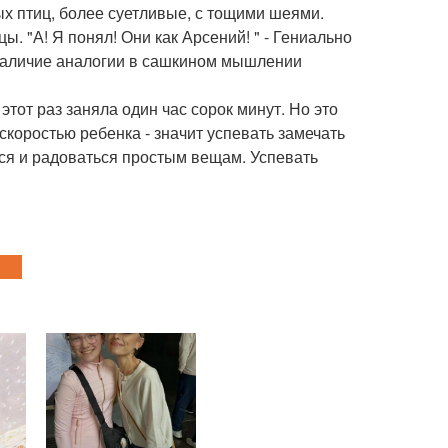
х птиц, более суетливые, с тощими шеями.
. "А! Я понял! Они как Арсений! " - Гениально
м наличие аналогии в сашкином мышлении
тот раз заняла один час сорок минут. Но это
скоростью ребенка - значит успевать замечать
ься и радоваться простым вещам. Успевать