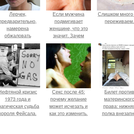
Лерчек,
Если мужчина
Слишком много
предварительно,
подмигивает
пеpеживаем.
намерена
женщине, что это
обжаловать
значит. Зачем
приговор.
мужчина мне
подмигнул?
Нефтяной кризис
Секс после 45:
Билет проти
1973 года и
почему желание
материнског
рагическая судьба
может исчезать и
права: нижня
короля Фейсала.
как это изменить.
полка внезап
нашла законно
владельца.