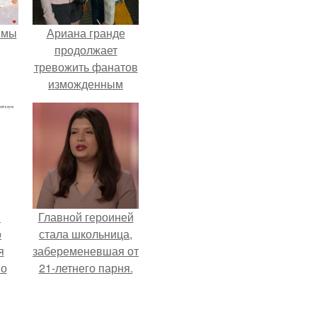
 мы
Ариана гранде
продолжает
тревожить фанатов
изможденным
Видом.
в
Главной героиней
о
стала школьница,
я
забеременевшая от
но
21-летнего парня.
го