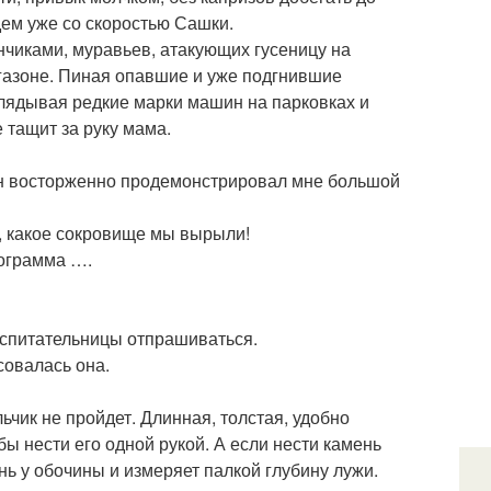
йдем уже со скоростью Сашки.
нчиками, муравьев, атакующих гусеницу на
газоне. Пиная опавшие и уже подгнившие
зглядывая редкие марки машин на парковках и
е тащит за руку мама.
 Он восторженно продемонстрировал мне большой
и, какое сокровище мы вырыли!
лограмма ….
оспитательницы отпрашиваться.
совалась она.
чик не пройдет. Длинная, толстая, удобно
ы нести его одной рукой. А если нести камень
нь у обочины и измеряет палкой глубину лужи.