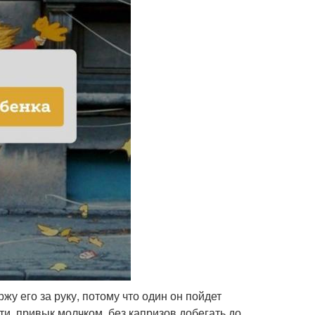
жу его за руку, потому что один он пойдет
и, привык молчком, без капризов добегать до