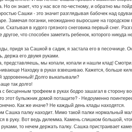
а. Но он знает, что у нас все по-честному, и обратно мы по
оростью Сашки - это значит разглядывая бабочек над одува
аре. Замечая поганки, неожиданно выросшие на городском 
ки. Скатывая в худого грязного снеговика первый снег. Ра
е другое, что способен заметить ребенок, которого никуда н
ды, придя за Сашкой в садик, я застала его в песочнице.
ь, держа его двумя руками.
а, представляешь, мы копали, копали и нашли клад! Смотр
нивающе Находку в руках взвешиваю. Кажется, больше ки
ой здоровенный! Долго выкапывали?
Ваще так долго!
 с бесценным трофеем в руках бодро зашагал в сторону в
что этот булыжник домой потащите? - Недоуменно поинтере
 конечно. Как же иначе? Не каждый день клады находятся.
ом Сашка палку находит. Мимо такой палки нормальный маль
ся в руку. Вот ведь дилемма. Камень слишком большой, чтоб
 руками, то нечем держать палку. Сашка пристраивает каме