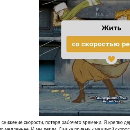
то снижение скорости, потеря рабочего времени. Я крепко дер
до медленнее. И мы летим. Сашка привык к маминой скорост