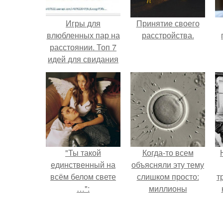
Игры для
Принятие своего
влюбленных пар на
расстройства.
расстоянии. Топ 7
идей для свидания
на расстоянии
"Ты такой
Когда-то всем
единственный на
объясняли эту тему
всём белом свете
слишком просто:
т
…":
миллионы
сперматозоидов
бегут к цели, а