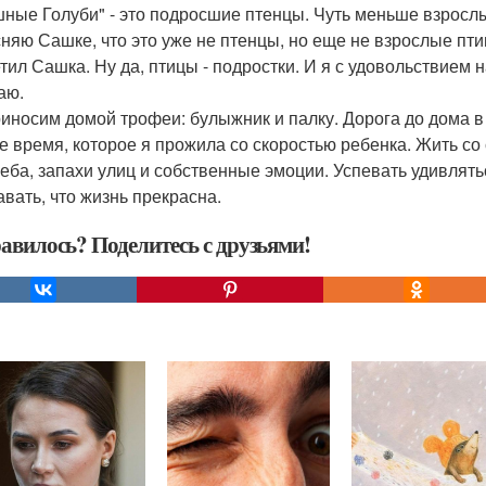
ные Голуби" - это подросшие птенцы. Чуть меньше взрослы
няю Сашке, что это уже не птенцы, но еще не взрослые птицы
тил Сашка. Ну да, птицы - подростки. И я с удовольствие
аю.
иносим домой трофеи: булыжник и палку. Дорога до дома в э
е время, которое я прожила со скоростью ребенка. Жить со 
неба, запахи улиц и собственные эмоции. Успевать удивлят
авать, что жизнь прекрасна.
авилось? Поделитесь с друзьями!