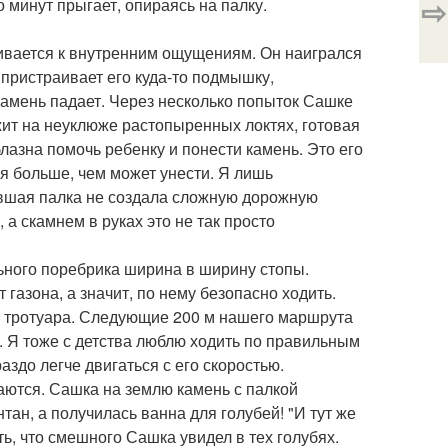
⇨
 минут прыгает, опираясь на палку.
шивается к внутренним ощущениям. Он наигрался
, пристраивает его куда-то подмышку,
камень падает. Через несколько попыток Сашке
ежит на неуклюже растопыренных локтях, готовая
лазна помочь ребенку и понести камень. Это его
бя больше, чем может унести. Я лишь
авшая палка не создала сложную дорожную
а скамнем в руках это не так просто
ьного поребрика ширина в ширину стопы.
 газона, а значит, по нему безопасно ходить.
 тротуара. Следующие 200 м нашего маршрута
. Я тоже с детства люблю ходить по правильным
аздо легче двигаться с его скоростью.
аются. Сашка на землю камень с палкой
нтан, а получилась ванна для голубей! "И тут же
ь, что смешного Сашка увидел в тех голубях.