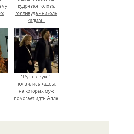
ему
кудрявая голова
о:
голливуда - николь
кидман.
ов
а
ый
"Рука в Руке":
появились кадры,
на которых муж
помогает идти Алле
Пугачевой.