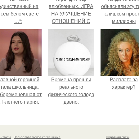
единственный на
влюбленных. ИГРА
объясняли эту т
всём белом свете
НА УЛУЧШЕНИЕ
слишком прост
…":
ОТНОШЕНИЙ С
миллионы
ЛЮБИМЫМ
сперматозоид
бегут к цели, 
побеждает сам
быстрый.
лавной героиней
Bpeмена прошли
Расплата за
стала школьница,
реального
характер?
абеременевшая от
физического голода
21-летнего парня.
давно.
онтакты
Пользовательское соглашение
Обратная связь