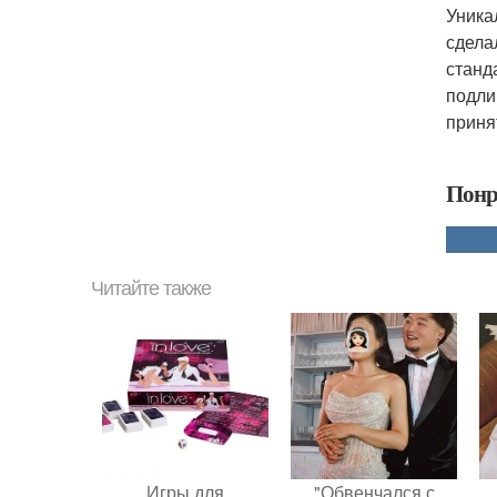
Уника
сдела
станд
подли
приня
Понр
Читайте также
Игры для
"Обвенчался с