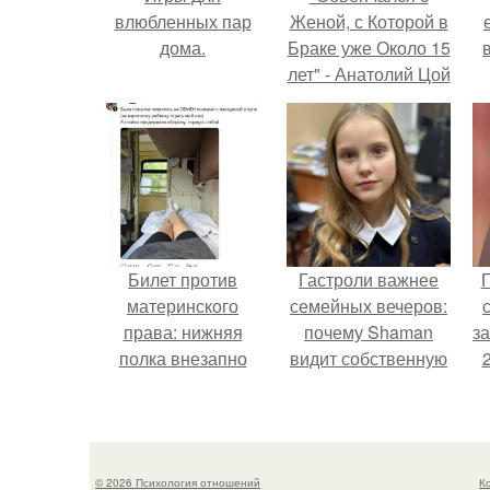
влюбленных пар
Женой, с Которой в
дома.
Браке уже Около 15
лет" - Анатолий Цой
удивил
поклонников
"тайной свадьбой".
Билет против
Гастроли важнее
Г
материнского
семейных вечеров:
права: нижняя
почему Shaman
з
полка внезапно
видит собственную
нашла законного
дочь чаще на
владельца.
экране, чем
вживую.
© 2026 Психология отношений
К