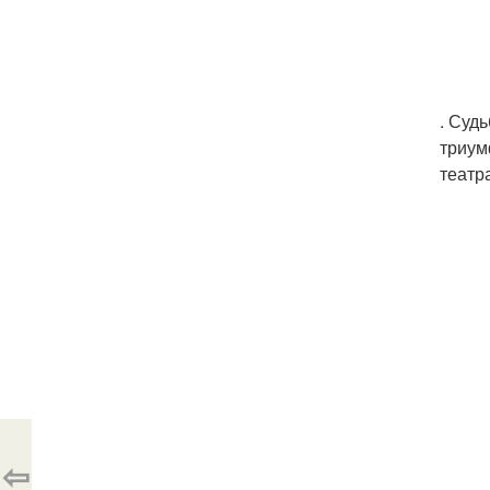
. Суд
триум
театр
⇦