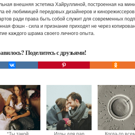
льная внешняя эстетика Хайруллиной, построенная на мини
ла её любимицей передовых дизайнеров и кинорежиссеров.
артов ради права быть собой служит для современных под
нная фэшн - сила и признание приходят не через копирован
тие каждого шрама своего личного опыта.
авилось? Поделитесь с друзьями!
"Ты такой
Игры для пар
Когда-то все