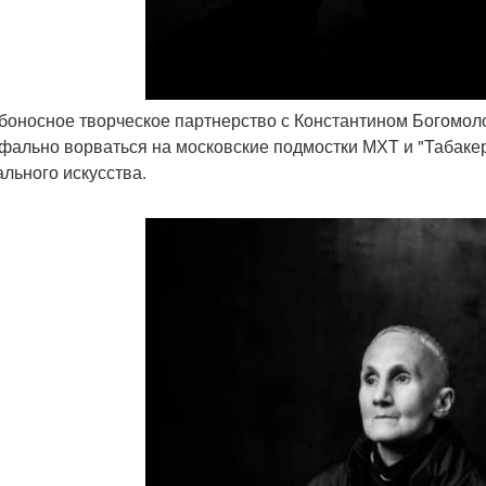
ьбоносное творческое партнерство с Константином Богомол
фально ворваться на московские подмостки МХТ и "Табакер
ального искусства.