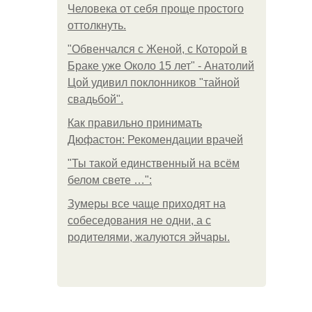
Человека от себя проще простого
оттолкнуть.
"Обвенчался с Женой, с Которой в
Браке уже Около 15 лет" - Анатолий
Цой удивил поклонников "тайной
свадьбой".
Как правильно принимать
Дюфастон: Рекомендации врачей
"Ты такой единственный на всём
белом свете …":
Зумеры все чаще приходят на
собеседования не одни, а с
родителями, жалуются эйчары.