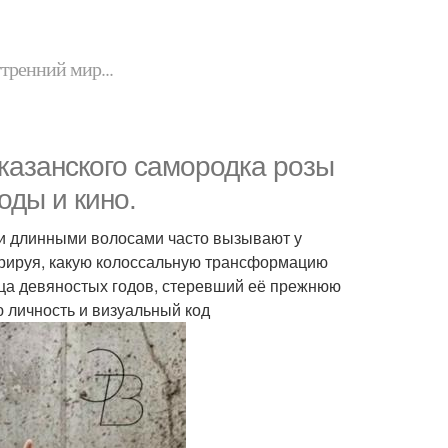
утренний мир...
казанского самородка розы
ды и кино.
и длинными волосами часто вызывают у
трируя, какую колоссальную трансформацию
нца девяностых годов, стеревший её прежнюю
 личность и визуальный код