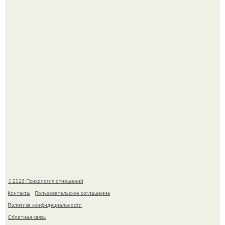
"Ты такой единственный на всём белом свете …":
Нефтяной кризис 1973 года и трагическая судьба короля
Фейсала.
© 2026 Психология отношений
Контакты
Пользовательское соглашение
Политика конфидециальности
Обратная связь