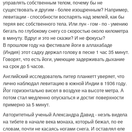
управлять собственным телом, почему бы не
существовать и другим - более изощренным? Например,
левитации - способности воспарять над землей, как бы
теряя вес собственного тела. Или лун - гом - по - умению
бегать по глубокому снегу со скоростью около километра
в минуту. Вдруг и это не сказки? И не фокусы?
В прошлом году на фестивале йоги в аллахабаде
(Индия) этот садху держал голову в песке 1 час 35 минут.
Говорят, что есть йоги, умеющие задерживать дыхание
на срок до 5 часов.
Английский исследователь питер планкетт уверяет, что
лично наблюдал левитацию в южной Индии в 1936 году.
Йог горизонтально висел в воздухе на высоте метра. А
потом стал медленно опускаться и достиг поверхности
примерно за 5 минут.
Авторитетный ученый Александра Давид - неэль видела
на тибете в начале века монаха, который бежал, по ее
словам, почти не касаясь ногами снега. И оставлял еле