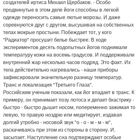
создателей иртиса Михаил Щербаков. - Особо
продвинутые в этом деле йоги способны в легкой
одежде переносить самые лютые морозы. И даже
соревнуются друг с другом, высушивая на собственных
телах мокрые простыни. Побеждает тот, у кого
"Радиатор" просушит белье быстрее. В ходе
экспериментов десять подопытных йогов поднимали
температуру кожи на восемь градусов. И поддерживали
внутренний жар несколько часов подряд. Это факт. Их
тела действительно нагревались - наши приборы
зафиксировали значительную разницу температур.
Транс и локализация "Третьего Глаза".
Российским ученым показали, как йог впадает в транс. К
примеру, он принимает позу лотоса и делает бхастрику -
быстро - быстро дышит носом, попеременно зажимая то
левую, то правую ноздрю или медитирует, издавая
долгий утробно - носовой звук "о - о - м - м - м",
раскачиваясь при этом из стороны в сторону. И.
засыпает. Наступление сна подтверждают особые