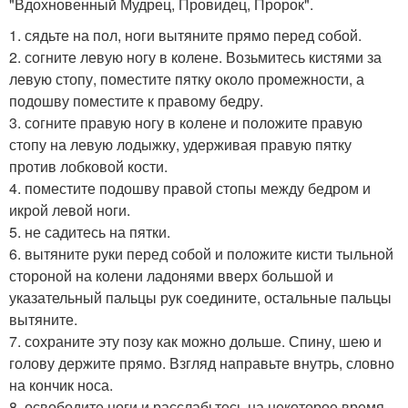
"Вдохновенный Мудрец, Провидец, Пророк".
1. сядьте на пол, ноги вытяните прямо перед собой.
2. согните левую ногу в колене. Возьмитесь кистями за
левую стопу, поместите пятку около промежности, а
подошву поместите к правому бедру.
3. согните правую ногу в колене и положите правую
стопу на левую лодыжку, удерживая правую пятку
против лобковой кости.
4. поместите подошву правой стопы между бедром и
икрой левой ноги.
5. не садитесь на пятки.
6. вытяните руки перед собой и положите кисти тыльной
стороной на колени ладонями вверх большой и
указательный пальцы рук соедините, остальные пальцы
вытяните.
7. сохраните эту позу как можно дольше. Спину, шею и
голову держите прямо. Взгляд направьте внутрь, словно
на кончик носа.
8. освободите ноги и расслабьтесь на некоторое время.