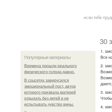
если тебе труд
30 
1. зак
Все н
Популярные материалы
2. за
Bpeмена прошли реального
Возмо
физического голода давно.
Возмо
В соцсетях завирусился
даютс
эмоциональный пост, автор
3. за
которого призвала матерей
Чтобы
отдыхать без детей и не
испытывать чувство вины.
4. зак