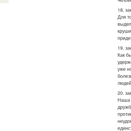
18. з
Для т
выдел
круши
приде
19. з
Как б
удерж
уже н
болез
людей
20. з
Наша 
дружб
проти
неудо
единс