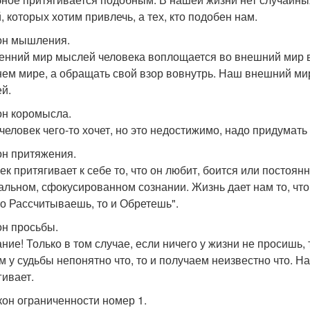
, которых хотим привлечь, а тех, кто подобен нам.
кон мышления.
енний мир мыслей человека воплощается во внешний мир в
ем мире, а обращать свой взор вовнутрь. Наш внешний ми
й.
кон коромысла.
 человек чего-то хочет, но это недостижимо, надо придумать
кон притяжения.
к притягивает к себе то, что он любит, боится или постоянно
альном, сфокусированном сознании. Жизнь дает нам то, что 
то Рассчитываешь, то и Обретешь".
он просьбы.
ние! Только в том случае, если ничего у жизни не просишь, 
м у судьбы непонятно что, то и получаем неизвестно что. 
гивает.
акон ограниченности номер 1.