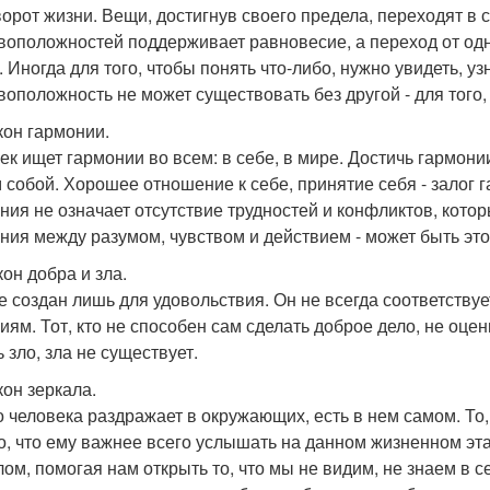
ворот жизни. Вещи, достигнув своего предела, переходят в
воположностей поддерживает равновесие, а переход от одн
. Иногда для того, чтобы понять что-либо, нужно увидеть, у
воположность не может существовать без другой - для того,
акон гармонии.
ек ищет гармонии во всем: в себе, в мире. Достичь гармони
 собой. Хорошее отношение к себе, принятие себя - залог 
ния не означает отсутствие трудностей и конфликтов, котор
ния между разумом, чувством и действием - может быть это 
кон добра и зла.
е создан лишь для удовольствия. Он не всегда соответств
ям. Тот, кто не способен сам сделать доброе дело, не оцени
 зло, зла не существует.
кон зеркала.
то человека раздражает в окружающих, есть в нем самом. То,
то, что ему важнее всего услышать на данном жизненном эта
ом, помогая нам открыть то, что мы не видим, не знаем в се