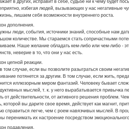
жает в других, исправит в себе, судьбе ни к чему будет пос
еприятно, избегая людей, вызывающих у нас негативные ч
жизнь, лишаем себя возможности внутреннего роста.
акон дополнения.
ужны люди, события, источники знаний, способные нам дать
ьшом количестве. Мы стараемся стать сопричастными поте
аиваем. Наше желание обладать кем-либо или чем-либо - э
нств, неверие в то, что они у нас есть.
акон цепной реакции.
в том случае, если вы позволите разыграться своим негати
ивание потянется за другим. В том случае, если жить, пред
нится иллюзорным миром фантазий. Человеку бывает сложн
дуктивных мыслей, т. к. у него вырабатывается привычка пер
ть от действительности, от активного решения проблем. Чем
, которой вы дарите свое время, действует как магнит, пр
ю справиться легче, чем с роем навязчивых мыслей. В пр
ны перенимать их настроение посредством эмоционального
акон подавления.