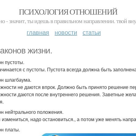
ПСИХОЛОГИЯ ОТНОШЕНИЙ
но - значит, ты идешь в правильном направлении. твой вн
главная
новости
статьи
законов жизни.
он пустоты.
ачинается с пустоты. Пустота всегда должна быть заполнена
кон шлагбаума.
жности не даются впрок. Должно быть принято решение пер
жности даются после внутреннего решения. Заветные жела
я.
кон нейтрального положения.
 измениться, надо остановиться., а потом уже менять напр
он платы.