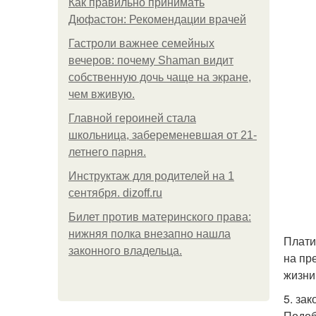
Как правильно принимать
Дюфастон: Рекомендации врачей
Гастроли важнее семейных
вечеров: почему Shaman видит
собственную дочь чаще на экране,
чем вживую.
Главной героиней стала
школьница, забеременевшая от 21-
летнего парня.
Инструктаж для родителей на 1
сентября. dizoff.ru
Билет против материнского права:
нижняя полка внезапно нашла
Плати
законного владельца.
на пр
жизни
5. зак
Подоб