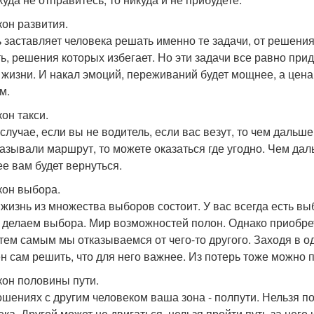
кон развития.
 заставляет человека решать именно те задачи, от решения
ь, решения которых избегает. Но эти задачи все равно прид
 жизни. И накал эмоций, переживаний будет мощнее, а цена 
м.
кон такси.
случае, если вы не водитель, если вас везут, то чем дальше
казывали маршрут, то можете оказаться где угодно. Чем да
ее вам будет вернуться.
акон выбора.
жизнь из множества выборов состоит. У вас всегда есть вы
 делаем выбора. Мир возможностей полон. Однако приобрет
 тем самым мы отказываемся от чего-то другого. Заходя в 
н сам решить, что для него важнее. Из потерь тоже можно 
акон половины пути.
ошениях с другим человеком ваша зона - полпути. Нельзя 
ека. Другой может не двигаться, нельзя пройти путь за него 