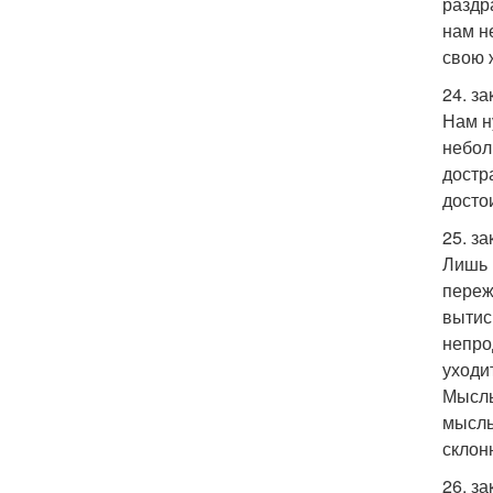
раздра
нам н
свою 
24. з
Нам н
небол
достр
достои
25. з
Лишь 
переж
вытис
непро
уходи
Мысль
мысль
склон
26. з