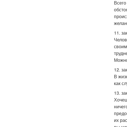
Всего
обсто
проис
желан
11. з
Челов
своим
трудн
Можно
12. з
В жиз
как с
13. з
Хочеш
ничег
предо
их ра
вы ник