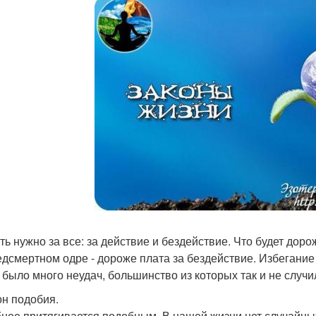
ть нужно за все: за действие и бездействие. Что будет доро
едсмертном одре - дороже плата за бездействие. Избегание
 было много неудач, большинство из которых так и не случ
он подобия.
ное притягивается подобным. В нашей жизни нет случайных