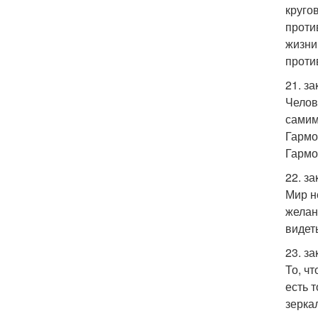
круго
проти
жизни
проти
21. з
Челов
самим
Гармо
Гармо
22. за
Мир н
желани
видеть
23. за
То, ч
есть 
зеркал