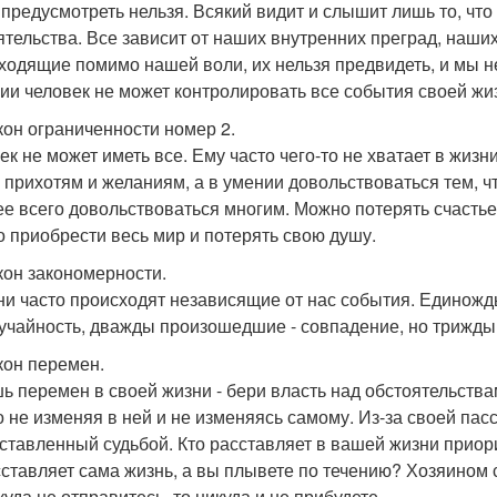
 предусмотреть нельзя. Всякий видит и слышит лишь то, что 
ятельства. Все зависит от наших внутренних преград, наши
ходящие помимо нашей воли, их нельзя предвидеть, и мы не
ии человек не может контролировать все события своей жи
акон ограниченности номер 2.
ек не может иметь все. Ему часто чего-то не хватает в жизн
 прихотям и желаниям, а в умении довольствоваться тем, ч
ее всего довольствоваться многим. Можно потерять счастье в
 приобрести весь мир и потерять свою душу.
акон закономерности.
ни часто происходят независящие от нас события. Едино
лучайность, дважды произошедшие - совпадение, но трижды 
акон перемен.
ь перемен в своей жизни - бери власть над обстоятельствам
о не изменяя в ней и не изменяясь самому. Из-за своей пас
ставленный судьбой. Кто расставляет в вашей жизни приори
сставляет сама жизнь, а вы плывете по течению? Хозяином с
уда не отправитесь, то никуда и не прибудете.