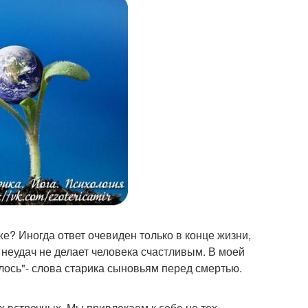
же? Иногда ответ очевиден только в конце жизни,
 неудач не делает человека счастливым. В моей
илось"- слова старика сыновьям перед смертью.
 встречных. Мы привлекаем к себе не тех