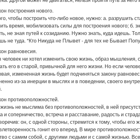
акон построения нового.
ого, чтобы построить что-либо новое, нужно: а. разрушить ст
ить время, мобилизовать силы для построения нового; б. зн
ть, не зная путей к созиданию. Нужно знать, куда идешь. Тол
шь не туда. "Кто Никуда не Плывет - для тех не Бывает Попу
акон равновесия.
ы человек ни хотел изменить свою жизнь, образ мышления, 
ать его в старой, привычной для него жизни. Но если челове
овая, измененная жизнь будет подчиняться закону равнове
ненно из-за инерции в мыслях и в поведении, своего внут
.
акон противоположностей.
жизнь не мыслима без противоположностей, в ней присутст
а и соперничество, встреча и расставание, радость и страд
воречив: он, с одной стороны, стремится к тому, чтобы его 
влетворенность гонит его вперед. В мире противоположнос
тво с самим собой, с другими людьми и с самой жизнью. Все