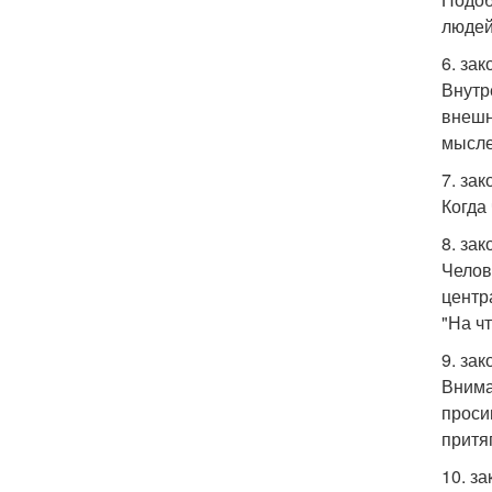
людей
6. за
Внутр
внешн
мысле
7. за
Когда
8. за
Челове
центр
"На ч
9. зак
Внима
проси
притя
10. з