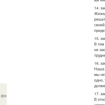
14. за
Жизнь
решат
своей
приде
15. за
В том 
не за
трудн
16. з
Наша 
мы не
одно,
долже
⇦
17. з
В отн
челов