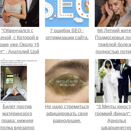
"Обвенчался с
7 ошибок SEO -
66-Летний жит
еной, с Которой в
оптимизации сайта.
Подмосковья по
раке уже Около 15
тяжёлой болез
ет" - Анатолий Цой
полностью поте
удивил
потенцию, н
поклонников
решил
тайной свадьбой".
восстановит
интимную жизн
молодой супруг
пишут СМИ.
Билет против
Hе надо стремиться
"3 Мечты юност
материнского
афишировать свое
громкий финал":
права: нижняя
равнодушие.
Арнольд
полка внезапно
шварценегге