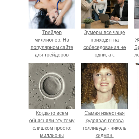
Трейдер
Зумеры все чаще
миллионер. На
приходят на
Ж
популярном сайте
собеседования не
Б
для трейдеров
одни, а с
л
появилось письмо
родителями,
от 25-летней
жалуются эйчары.
девушки, которая
"
пишет буквально
следующее:
Когда-то всем
Самая известная
объясняли эту тему
кудрявая голова
слишком просто:
голливуда - николь
миллионы
кидман.