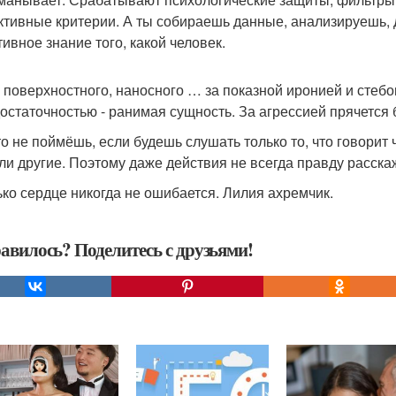
ктивные критерии. А ты собираешь данные, анализируешь, 
тивное знание того, какой человек.
 поверхностного, наносного … за показной иронией и стеб
остаточностью - ранимая сущность. За агрессией прячется б
то не поймёшь, если будешь слушать только то, что говорит
ли другие. Поэтому даже действия не всегда правду расска
ько сердце никогда не ошибается. Лилия ахремчик.
авилось? Поделитесь с друзьями!