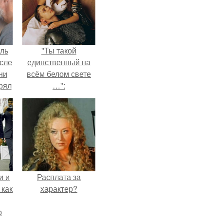
ель
"Ты такой
сле
единственный на
ни
всём белом свете
рял
…":
о
ь
ь с
ой,
и и
Расплата за
 как
характер?
р