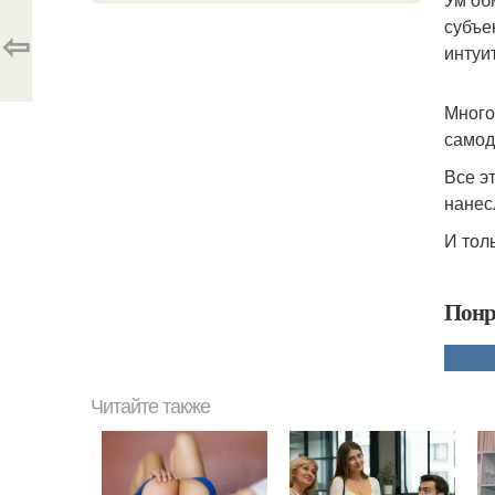
субъе
⇦
интуи
Много
самод
Все э
нанес
И тол
Понр
Читайте также