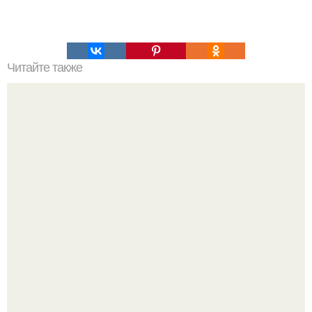
Читайте также
Игры для влюбленных пар на расстоянии. Топ 7 идей
для свидания на расстоянии