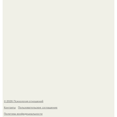
Расплата за характер?
Одиноким россиянкам предложили сделать пятницу
выходным днём ради знакомств и повышения
демографии.
© 2026 Психология отношений
Контакты
Пользовательское соглашение
Политика конфидециальности