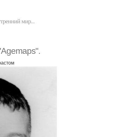
утренний мир...
"Agemaps".
растом