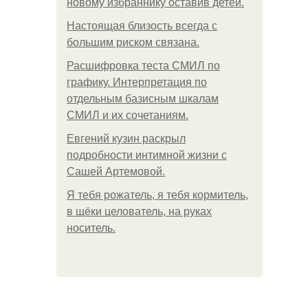
новому избраннику оставив детей.
Hacтоящая близость всегда с
большим риском связана.
Расшифровка теста СМИЛ по
графику. Интерпретация по
отдельным базисным шкалам
СМИЛ и их сочетаниям.
Евгений кузин раскрыл
подробности интимной жизни с
Сашей Артемовой.
Я тебя рожатель, я тебя кормитель,
в щёки целователь, на руках
носитель.