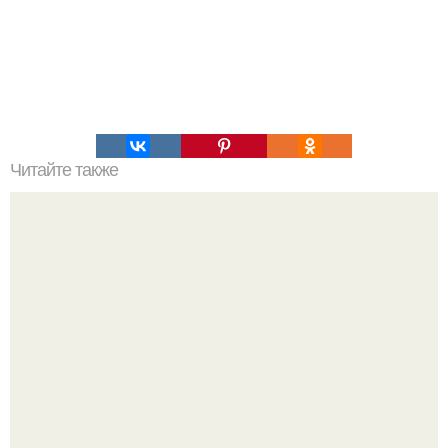
Читайте также
Если мужчина подмигивает женщине, что это значит.
Зачем мужчина мне подмигнул?