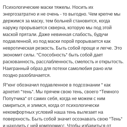
Психологические маски тяжелы. Носить их
энергозатратно и не очень - то выгодно. Чем крепче мы
держимся за маску, тем больней становится, когда
наружу прорывается скверна, которую мы под этой
маской прятали. Даже невинная слабость, будучи
подавленной, из под маски порой прорывается как
невротическая резкость. Быть собой проще и легче. Это
экономит силы. "Способность" быть собой дает
раскованность, расслабленность, смелость и открытость.
Наигранный образ для потехи самолюбия рано или
поздно разоблачается.
Я"юнг обозначил подавленное в подсознании " как
архетип "тень". Мы прячем свою тень, своего "Темного
Попутчика" от самих себя, когда не можем с ним
смириться, и злимся, когда от психологически
некомфортных условий наша тень вылезает на
поверхность. Быть собой значит осознавать свою "Тень"
и находить с ней компромисс. Чтобы избавиться от