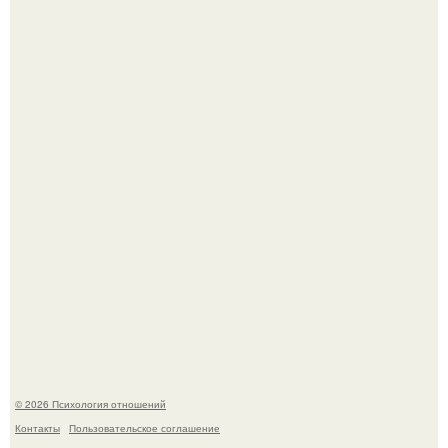
66-Летний житель Подмосковья после тяжёлой болезни
полностью потерял потенцию, но решил восстановить
интимную жизнь с молодой супругой, пишут СМИ.
"Ты такой единственный на всём белом свете …":
© 2026 Психология отношений
Контакты
Пользовательское соглашение