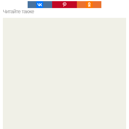
Читайте также
Детокс - йога: асаны, очищающие от шлаков.
Женщина, что знала настоящего Фредди.