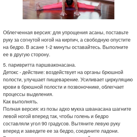
Облегченная версия: для упрощения асаны, поставьте
руку за согнутой ногой на кирпич, а свободную опустите
на бедро. В асане 1-2 минуты оставайтесь. Выполните
ее в другую сторону.
5. паривритта паршваконасана.
Детокс - действие: воздействует на органы брюшной
полости, улучшает пищеварение. Усиливает циркуляцию
крови в брюшной полости и позвоночнике, облегчает
процессы выделения.
Как выполнять.
Полная версия: из позы адхо мукха шванасана шагните
левой ногой вперед так, чтобы голень и бедро
составляли угол 90 градусов. Вытяните левую руку
вперед и заведите ее за бедро, соедините ладони.