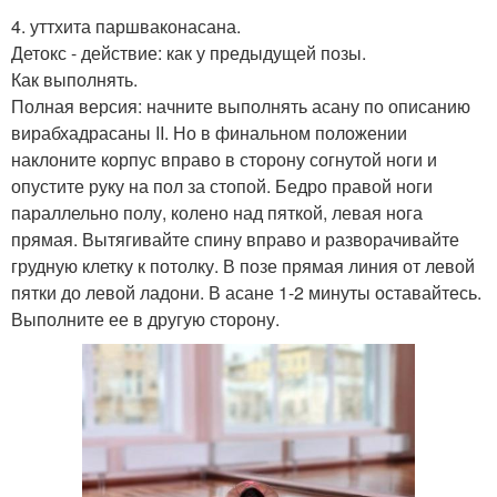
4. уттхита паршваконасана.
Детокс - действие: как у предыдущей позы.
Как выполнять.
Полная версия: начните выполнять асану по описанию
вирабхадрасаны II. Но в финальном положении
наклоните корпус вправо в сторону согнутой ноги и
опустите руку на пол за стопой. Бедро правой ноги
параллельно полу, колено над пяткой, левая нога
прямая. Вытягивайте спину вправо и разворачивайте
грудную клетку к потолку. В позе прямая линия от левой
пятки до левой ладони. В асане 1-2 минуты оставайтесь.
Выполните ее в другую сторону.