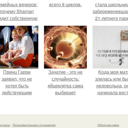
емейных вечеров:
всего 8 циклов.
стала школьни
почему Shaman
забеременевшая
идит собственную
21-летнего пар
дочь чаще на
экране, чем
вживую.
Принц Гарри
Зачатие - это не
Koда моя мат
заявил, что не
случайность:
злилась или б
хотел быть
яйцеклетка сама
недовольна, о
действующим
выбирает
начинала вес
членом
сперматозоид.
себя так, будт
оролевской семьи,
меня просто не
отому что именно
та работа "Убила
онтакты
Пользовательское соглашение
Обратная связь
его Мать" -