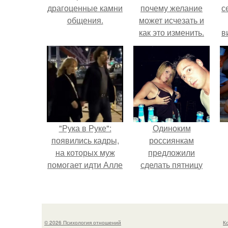
драгоценные камни
почему желание
с
общения.
может исчезать и
как это изменить.
в
"Рука в Руке":
Одиноким
появились кадры,
россиянкам
на которых муж
предложили
помогает идти Алле
сделать пятницу
Пугачевой.
выходным днём
ради знакомств и
к
повышения
п
демографии.
э
© 2026 Психология отношений
К