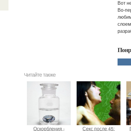
Вот н
Во-пе
любим
слоем
разра
Понр
Читайте также
Оскорбления -
Секс после 45: