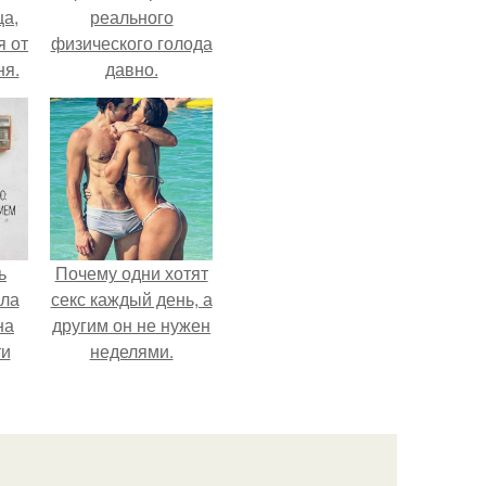
ца,
реального
 от
физического голода
ня.
давно.
ь
Почему одни хотят
ыла
секс каждый день, а
на
другим он не нужен
ти
неделями.
о
т.