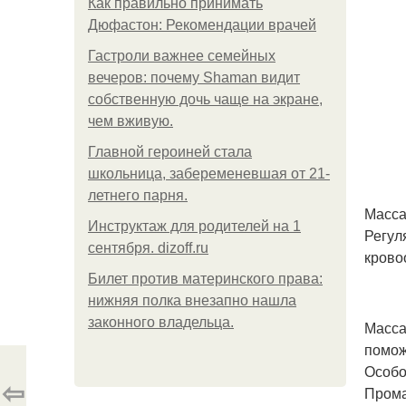
Как правильно принимать
Дюфастон: Рекомендации врачей
Гастроли важнее семейных
вечеров: почему Shaman видит
собственную дочь чаще на экране,
чем вживую.
Главной героиней стала
школьница, забеременевшая от 21-
летнего парня.
Масса
Инструктаж для родителей на 1
Регул
сентября. dizoff.ru
крово
Билет против материнского права:
нижняя полка внезапно нашла
законного владельца.
Масса
помож
Особо
⇦
Прома