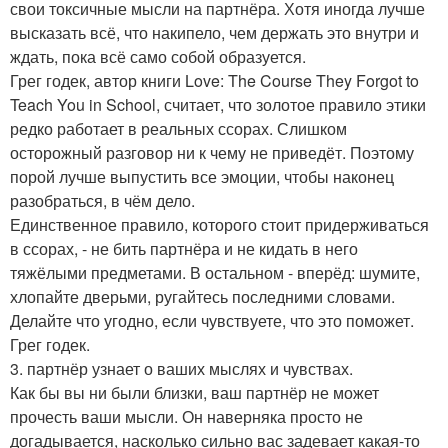
свои токсичные мысли на партнёра. Хотя иногда лучше
высказать всё, что накипело, чем держать это внутри и
ждать, пока всё само собой образуется.
Грег годек, автор книги Love: The Course They Forgot to
Teach You in School, считает, что золотое правило этики
редко работает в реальных ссорах. Слишком
осторожный разговор ни к чему не приведёт. Поэтому
порой лучше выпустить все эмоции, чтобы наконец
разобраться, в чём дело.
Единственное правило, которого стоит придерживаться
в ссорах, - не бить партнёра и не кидать в него
тяжёлыми предметами. В остальном - вперёд: шумите,
хлопайте дверьми, ругайтесь последними словами.
Делайте что угодно, если чувствуете, что это поможет.
Грег годек.
3. партнёр узнает о ваших мыслях и чувствах.
Как бы вы ни были близки, ваш партнёр не может
прочесть ваши мысли. Он наверняка просто не
догадывается, насколько сильно вас задевает какая-то