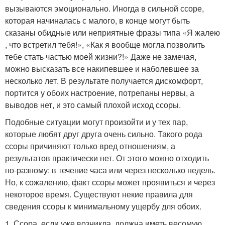
вызываются эмоционально. Иногда в сильной ссоре,
которая начиналась с малого, в конце могут быть
сказаны обидные или неприятные фразы типа «Я жалею
, что встретил тебя!», «Как я вообще могла позволить
тебе стать частью моей жизни?!» Даже не замечая,
можно высказать все накипевшее и наболевшее за
несколько лет. В результате получается дискомфорт,
портится у обоих настроение, потрепаны нервы, а
выводов нет, и это самый плохой исход ссоры.
Подобные ситуации могут произойти и у тех пар,
которые любят друг друга очень сильно. Такого рода
ссоры причиняют только вред отношениям, а
результатов практически нет. От этого можно отходить
по-разному: в течение часа или через несколько недель.
Но, к сожалению, факт ссоры может проявиться и через
некоторое время. Существуют некие правила для
сведения ссоры к минимальному ущербу для обоих.
1. Ссора, если уже возникла, должна иметь весомую