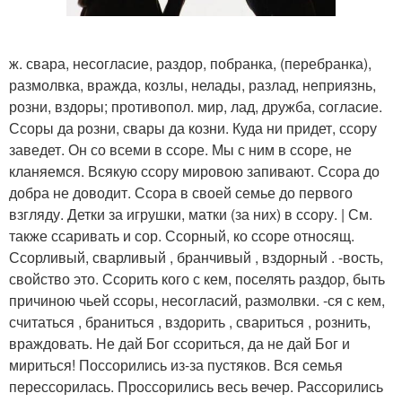
ж. свара, несогласие, раздор, побранка, (перебранка),
размолвка, вражда, козлы, нелады, разлад, неприязнь,
розни, вздоры; противопол. мир, лад, дружба, согласие.
Ссоры да розни, свары да козни. Куда ни придет, ссору
заведет. Он со всеми в ссоре. Мы с ним в ссоре, не
кланяемся. Всякую ссору мировою запивают. Ссора до
добра не доводит. Ссора в своей семье до первого
взгляду. Детки за игрушки, матки (за них) в ссору. | См.
также ссаривать и сор. Ссорный, ко ссоре относящ.
Ссорливый, сварливый , бранчивый , вздорный . -вость,
свойство это. Ссорить кого с кем, поселять раздор, быть
причиною чьей ссоры, несогласий, размолвки. -ся с кем,
считаться , браниться , вздорить , свариться , рознить,
враждовать. Не дай Бог ссориться, да не дай Бог и
мириться! Поссорились из-за пустяков. Вся семья
перессорилась. Проссорились весь вечер. Рассорились