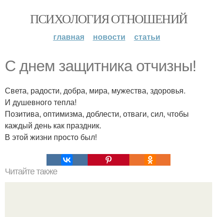
ПСИХОЛОГИЯ ОТНОШЕНИЙ
главная
новости
статьи
С днем защитника отчизны!
Света, радости, добра, мира, мужества, здоровья.
И душевного тепла!
Позитива, оптимизма, доблести, отваги, сил, чтобы
каждый день как праздник.
В этой жизни просто был!
Читайте также