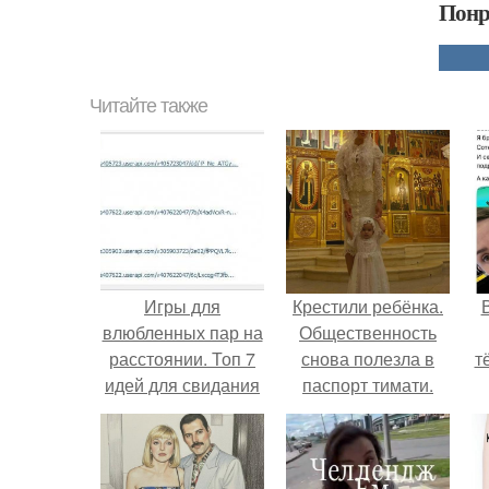
Понр
Читайте также
Игры для
Крестили ребёнка.
влюбленных пар на
Общественность
расстоянии. Топ 7
снова полезла в
т
идей для свидания
паспорт тимати.
на расстоянии