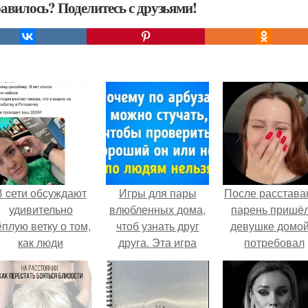
авилось? Поделитесь с друзьями!
В cети обсуждают
Игры для пары
После расстава
удивительно
влюбленных дома,
парень пришёл
ёплую ветку о том,
чтоб узнать друг
девушке домой
как люди
друга. Эта игра
потребовал
адаптируются к
поможет узнать
вернуть всё, ч
новым реалиям.
истинный характер
когда-либо е
любого человека
дарил.