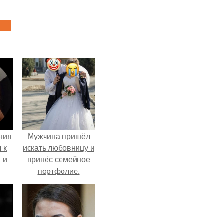
ния
Мужчина пришёл
 к
искать любовницу и
 и
принёс семейное
портфолио.
то
й