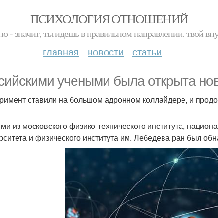
ПСИХОЛОГИЯ ОТНОШЕНИЙ
но - значит, ты идешь в правильном направлении. твой вн
главная
новости
статьи
сийскими учеными была открыта нов
римент ставили на большом адронном коллайдере, и продол
ми из московского физико-технического института, национ
рситета и физического института им. Лебедева ран был об