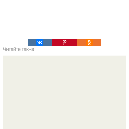
Читайте также
ТОП 100 обязательных к прочтению книг. Топ - 100 книг,
которые нужно прочитать, чтобы понимать себя и других.