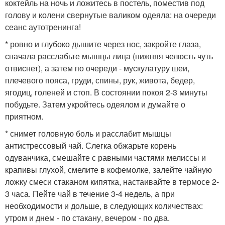
коктейль на ночь и ложитесь в постель, поместив под
голову и колени свернутые валиком одеяла: на очереди
сеанс аутотренинга!
* ровно и глубоко дышите через нос, закройте глаза,
сначала расслабьте мышцы лица (нижняя челюсть чуть
отвиснет), а затем по очереди - мускулатуру шеи,
плечевого пояса, груди, спины, рук, живота, бедер,
ягодиц, голеней и стоп. В состоянии покоя 2-3 минуты
побудьте. Затем укройтесь одеялом и думайте о
приятном.
* снимет головную боль и расслабит мышцы
антистрессовый чай. Слегка обжарьте корень
одуванчика, смешайте с равными частями мелиссы и
крапивы глухой, смелите в кофемолке, залейте чайную
ложку смеси стаканом кипятка, настаивайте в термосе 2-
3 часа. Пейте чай в течение 3-4 недель, а при
необходимости и дольше, в следующих количествах:
утром и днем - по стакану, вечером - по два.