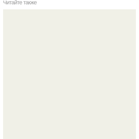
Читайте также
Игры для влюбленных пар на расстоянии. Топ 7 идей
для свидания на расстоянии
Крестили ребёнка. Общественность снова полезла в
паспорт тимати.