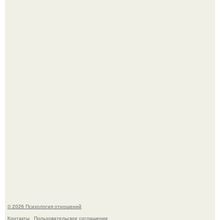
Лерчек, предварительно, намерена обжаловать
приговор.
Напоминалка: привычка замечать хорошее даже в
самые серые дни - это не очередная сказка из книг по
саморазвитию.
© 2026 Психология отношений
Контакты
Пользовательское соглашение