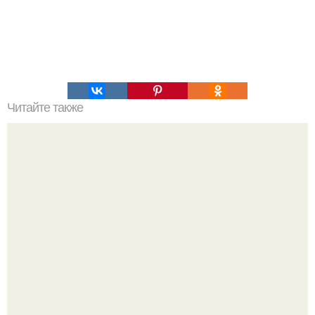
Читайте также
Игры для влюбленных пар на расстоянии. Топ 7 идей
для свидания на расстоянии