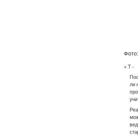
Фото:
+
T -
Пос
ли 
про
учи
Реа
мож
вед
ста