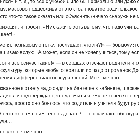
ился» и т. д., то все с учебой было бы нормально или даже 
му, массово поддерживают это странноватое родительское м
сто что-то такое сказать или объяснить (ничего снаружи не м
риходят, и просят: «Ну скажите хоть вы ему, что надо учиться
шает!»
меня, незнакомую тетку, послушает, что ли?!» — бормочу я 
ашиваю вслух: «А может, если он не хочет учиться, тому ес
 они все сейчас такие!» — в сердцах отвечают родители и 
скультуру, которые якобы отвратили их чадо от романов До
ения дифференциальных уравнений. Мне смешно.
званное к ответу чадо сидит на банкетке в кабинете, шаркае
адется и подтверждает, что да, учиться ему не хочется сове
елось, просто оно боялось, что родители и учителя будут руг
о что же нам с ним теперь делать? — восклицают обескура
куда…
не уже не смешно.