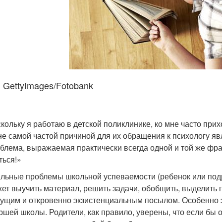
 GettyImages/Fotobank
кольку я работаю в детской поликлинике, ко мне часто прих
не самой частой причиной для их обращения к психологу яв
блема, выражаемая практически всегда одной и той же фра
ться!»
льные проблемы школьной успеваемости (ребенок или подр
ет выучить материал, решить задачи, обобщить, выделить гл
ущим и откровенно экзистенциальным посылом. Особенно эт
ршей школы. Родители, как правило, уверены, что если бы о