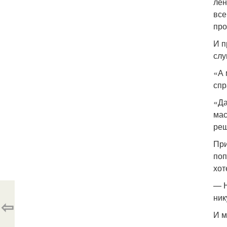
лен
все
про
И п
слу
«А 
спр
«Да
мас
реш
При
поп
хот
— Н
ни
⇦
И м