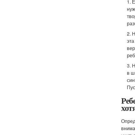
1. 
нуж
тво
раз
2. 
эта
вер
реб
3. 
в ш
син
Пус
Реб
хот
Опред
внима