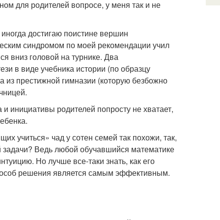
ном для родителей вопросе, у меня так и не
 иногда достигаю поистине вершин
ческим синдромом по моей рекомендации учил
ися вниз головой на турнике. Два
зи в виде учебника истории (по образцу
а из престижной гимназии (которую безбожно
чницей.
а и инициативы родителей попросту не хватает,
ебенка.
их учиться» чад у сотен семей так похожи, так,
ой задачи? Ведь любой обучавшийся математике
нтуицию. Но лучше все-таки знать, как его
способ решения является самым эффективным.