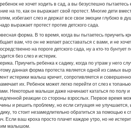
 ребенок не хочет ходить в сад, а вы безуспешно пытаетесь
ние на то, как он выражает свой протест. Многие дети вмес
елям, избегают слез и держат все свои эмоции глубоко в д
чадо выражает протест против детского сада.
весная форма. В то время, когда вы пытаетесь приучить кр
бщает вам, что он не желает расставаться с вами, и не хоче
осредственно на пороге детского сада, ну а кто-то бунтует
одится без слез и истерик.
ерика. Приучить ребенка к садику, когда по утрам у него с
тому данная форма протеста является одной из самых выр
ент истерики малыш кричит, сопротивляется и совершенно
замечает их. Ребенок может легко перейти от слез к топан
ами. Некоторые малыши даже начинают кататься по полу и 
едленной реакции со стороны взрослых. Первое время мо
чины и решить проблему, но если ситуация не улучшается,
адику, то стоит незамедлительно обратиться за помощью к с
ч. Если ваш кроха просто плачет каждое утро, но не истери
мим малышом.