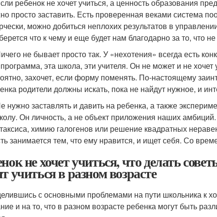
Если ребенок не хочет учиться, а ценность образования пре
но просто заставить. Есть проверенная веками система по
рчески, можно добиться неплохих результатов в управлени
берется что к чему и еще будет нам благодарно за то, что 
Ничего не бывает просто так. У «нехотения» всегда есть ко
 программа, эта школа, эти учителя. Он не может и не хочет
оятно, захочет, если форму поменять. По-настоящему заи
енка родители должны искать, пока не найдут нужное, и инт
Не нужно заставлять и давить на ребенка, а также эксперим
колу. Он личность, а не объект приложения наших амбиций
таксиса, химию галогенов или решение квадратных нераве
ть занимается тем, что ему нравится, и ищет себя. Со врем
енок не хочет учиться, что делать совет
ят учиться в разном возрасте
елившись с основными проблемами на пути школьника к хо
ние и на то, что в разном возрасте ребенка могут быть раз