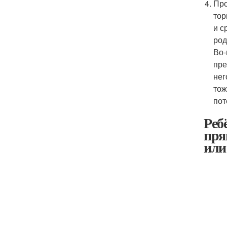
Про
тор
и с
род
Во-
пре
нег
тож
пот
Реб
пря
или