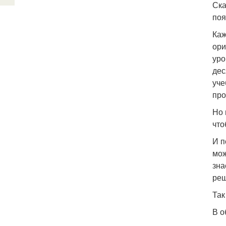
Ска
поя
Каж
ори
уро
дес
уче
про
Но 
что
И п
мож
зна
реш
Так
В о