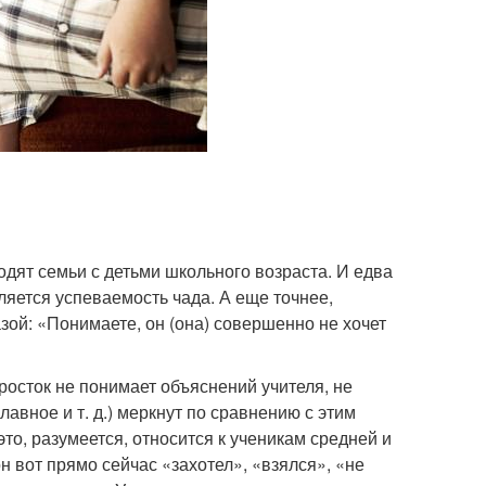
одят семьи с детьми школьного возраста. И едва
ляется успеваемость чада. А еще точнее,
зой: «Понимаете, он (она) совершенно не хочет
осток не понимает объяснений учителя, не
авное и т. д.) меркнут по сравнению с этим
о, разумеется, относится к ученикам средней и
н вот прямо сейчас «захотел», «взялся», «не