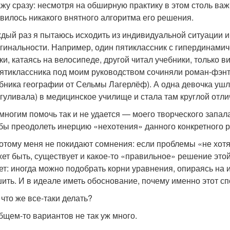
жу сразу: несмотря на обширную практику в этом столь важ
вилось никакого внятного алгоритма его решения.
дый раз я пытаюсь исходить из индивидуальной ситуации и
гинальности. Например, один пятиклассник с гипердинами
ки, катаясь на велосипеде, другой читал учебники, только в
ятиклассника под моим руководством сочиняли роман-фэнте
бника географии от Сельмы Лагерлёф). А одна девочка ушл
гуливала) в медицинское училище и стала там круглой отли
многим помочь так и не удается — моего творческого запал
бы преодолеть инерцию «нехотения» данного конкретного р
отому меня не покидают сомнения: если проблемы «не хотящ
ет быть, существует и какое-то «правильное» решение эт
ет: иногда можно подобрать корни уравнения, опираясь на и
ить. И в идеале иметь обоснование, почему именно этот 
 что же все-таки делать?
бщем-то вариантов не так уж много.