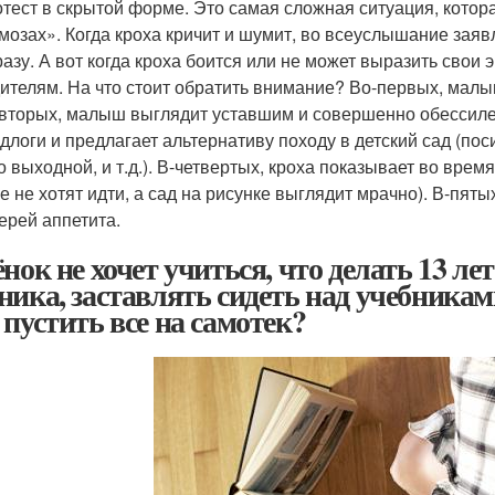
тест в скрытой форме. Это самая сложная ситуация, котор
мозах». Когда кроха кричит и шумит, во всеуслышание заяв
разу. А вот когда кроха боится или не может выразить свои 
ителям. На что стоит обратить внимание? Во-первых, малы
вторых, малыш выглядит уставшим и совершенно обессиле
длоги и предлагает альтернативу походу в детский сад (поси
о выходной, и т.д.). В-четвертых, кроха показывает во врем
е не хотят идти, а сад на рисунке выглядит мрачно). В-пят
ерей аппетита.
ёнок не хочет учиться, что делать 13 ле
ника, заставлять сидеть над учебника
 пустить все на самотек?