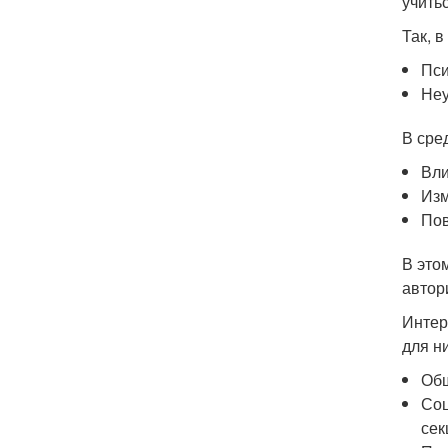
учитьс
Так, 
Пси
Неу
В сре
Вли
Изм
Пов
В это
автор
Интер
для н
Общ
Соц
сек