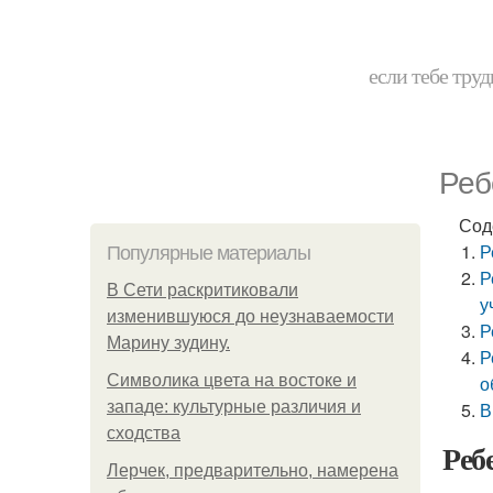
если тебе труд
Реб
Сод
Р
Популярные материалы
Р
В Сети раскритиковали
у
изменившуюся до неузнаваемости
Р
Марину зудину.
Р
Символика цвета на востоке и
о
западе: культурные различия и
В
сходства
Реб
Лерчек, предварительно, намерена