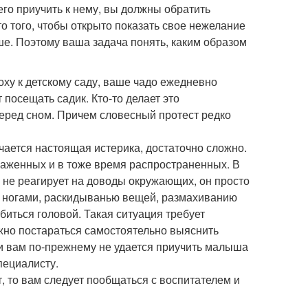
 его приучить к нему, вы должны обратить
то того, чтобы открыто показать свое нежелание
уше. Поэтому ваша задача понять, каким образом
оху к детскому саду, ваше чадо ежедневно
т посещать садик. Кто-то делает это
 перед сном. Причем словесный протест редко
лучается настоящая истерика, достаточно сложно.
аженных и в тоже время распространенных. В
 не реагирует на доводы окружающих, он просто
ью ногами, раскидыванью вещей, размахиванию
биться головой. Такая ситуация требует
жно постараться самостоятельно выяснить
 и вам по-прежнему не удается приучить малыша
пециалисту.
т, то вам следует пообщаться с воспитателем и