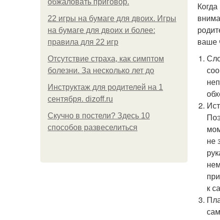
обжаловать приговор.
Когда
внима
22 игры на бумаге для двоих. Игры
родит
на бумаге для двоих и более:
ваше 
правила для 22 игр
Сло
Отсутствие страха, как симптом
соо
болезни. За несколько лет до
неп
Инструктаж для родителей на 1
обх
сентября. dizoff.ru
Ист
Скучно в постели? Здесь 10
Поэ
способов развеселиться
мом
не 
рук
нем
при
к с
Пла
са