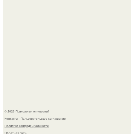
"Ты такой единственный на всём белом свете …":
Когда-то всем объясняли эту тему слишком просто:
миллионы сперматозоидов бегут к цели, а побеждает
самый быстрый.
© 2026 Психология отношений
Контакты
Пользовательское соглашение
Политика конфидециальности
Обратная связь