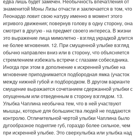
едва лишь будет замечен. Необычность впечатления от
знаменитой Моны Лизы отчасти и заключается в том, что
Леонардо ловит свою натуру именно в момент этого
игривого движения; повернув голову в одну сторону, она
смотрит в другую - на предмет своего интереса. В жизни
это выражение лица мимолетно - взгляд украдкой длится
не более мгновения. 12. При смущенной улыбке взгляд
обычно направлен вниз или в сторону, что объясняется
стремлением избежать встречи с глазами собеседника.
Иногда при этом в дополнение к искренней улыбке на
мгновение приподнимается подбородная ямка (участок
между нижней губой и подбородком. В другом варианте
смущение выражается сочетанием сдержанной улыбки с
опущенным или отведенным в сторону взглядом. 13.
Улыбка Чаплина необычна тем, что в ней участвуют
мышцы, которые для большинства людей не поддаются
контролю. Отличительной чертой улыбки Чаплина было
дугообразное поднятие губ, гораздо более сильное, чем
при искренней улыбке. Это сверхулыбка или улыбка над