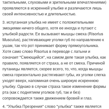
тактильными, слуховыми и зрительными впечатлениями)
проявляются в искренней улыбке и различаются лишь
своей интенсивностью и длительностью.
3. испуганная улыбка не имеет с положительными
эмоциями ничего общего, хотя ее иногда и путают с
улыбкой радости. Ее вызывают мышцы смеха (Risorlus
Musculus), растягивающие уголки губ по направлению к
ушам, так что рот принимает форму прямоугольника.
Хотя само слово Risorius в переводе с латыни и
означает "Смеющийся", на самом деле такая улыбка, как
правило, появляется от страха, а не от смеха. Причиной
путаницы является, скорее всего, то, что, когда мышцы
смеха горизонтально растягивают губы, их уголки слегка
уходят вверх, напоминая очень широкую искреннюю
улыбку. Однако в случае страха такое изменение формы
рта (как с поднятием уголков губ, так и без)
сопровождается также движением бровей и глаз.
4. "Улыбка Презрения" слово "улыбка" также является