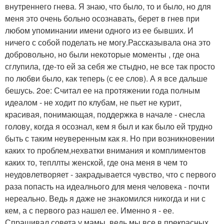
внутреннего гнева. Я знаю, что было, то и было, но для
меня это очень больно осознавать, берет в гнев при
любом упоминании имени одного из ее бывших. И
ничего с собой поделать не могу.Рассказывала она это
добровольно, но были некоторые моменты , где она
сглупила, где-то ей за себя же стыдно, не все так просто
по любви было, как теперь (с ее слов). А я все дальше
бешусь. 2ое: Считал ее на протяжении года полным
идеалом - не ходит по клубам, не пьет не курит,
красивая, понимающая, поддержка в начале - снесла
голову, когда я осознал, кем я был и как было ей трудно
быть с таким неуверенным как я. Но при возникновении
каких то проблем,нехватки внимания и комплиментов
каких то, тепллты женской, где она меня в чем то
неудовлетворяет - закрадывается чувство, что с первого
раза попасть на идеалнього для меня человека - почти
нереально. Ведь я даже не знакомился никогда и ни с
кем, а с первого раз нашел ее. Именно я - ее.
Спрашивал совета у мамы, ведь мы все в прекрасных