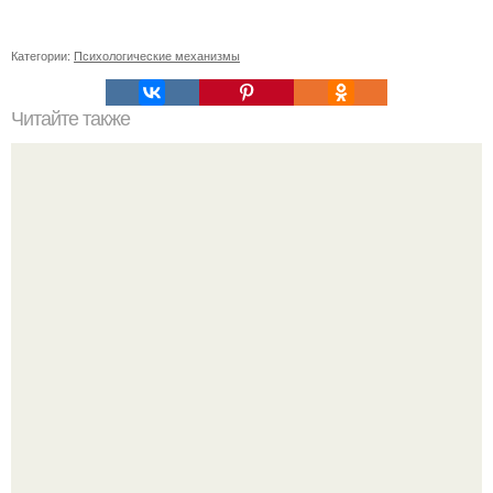
Категории:
Психологические механизмы
Читайте также
ТОП 100 обязательных к прочтению книг. Топ - 100 книг,
которые нужно прочитать, чтобы понимать себя и других.