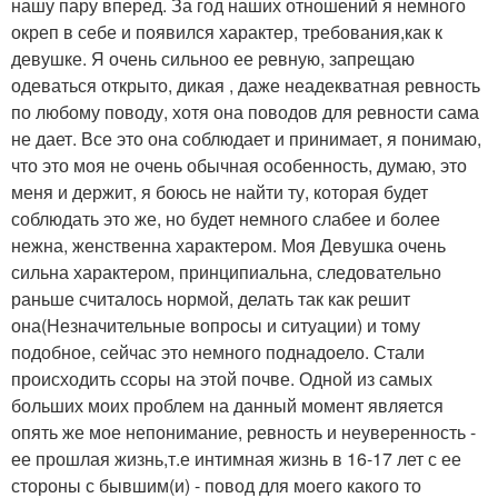
нашу пару вперед. За год наших отношений я немного
окреп в себе и появился характер, требования,как к
девушке. Я очень сильноо ее ревную, запрещаю
одеваться открыто, дикая , даже неадекватная ревность
по любому поводу, хотя она поводов для ревности сама
не дает. Все это она соблюдает и принимает, я понимаю,
что это моя не очень обычная особенность, думаю, это
меня и держит, я боюсь не найти ту, которая будет
соблюдать это же, но будет немного слабее и более
нежна, женственна характером. Моя Девушка очень
сильна характером, принципиальна, следовательно
раньше считалось нормой, делать так как решит
она(Незначительные вопросы и ситуации) и тому
подобное, сейчас это немного поднадоело. Стали
происходить ссоры на этой почве. Одной из самых
больших моих проблем на данный момент является
опять же мое непонимание, ревность и неуверенность -
ее прошлая жизнь,т.е интимная жизнь в 16-17 лет с ее
стороны с бывшим(и) - повод для моего какого то