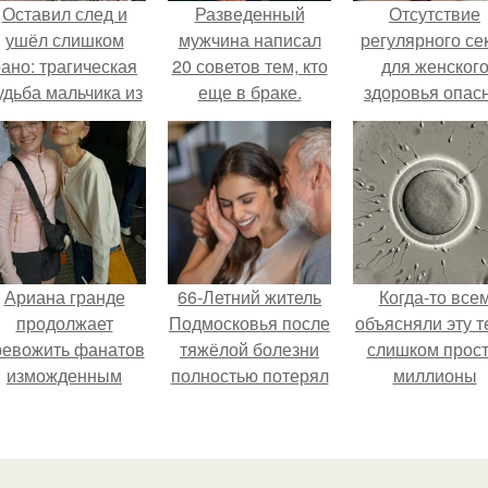
Оставил след и
Разведенный
Отсутствие
ушёл слишком
мужчина написал
регулярного се
ано: трагическая
20 советов тем, кто
для женског
удьба мальчика из
еще в браке.
здоровья опасн
фильма
"Максимка".
Ариана гранде
66-Летний житель
Когда-то все
продолжает
Подмосковья после
объясняли эту т
ревожить фанатов
тяжёлой болезни
слишком прост
изможденным
полностью потерял
миллионы
Видом.
потенцию, но
сперматозоид
решил
бегут к цели, 
восстановить
побеждает сам
интимную жизнь с
быстрый.