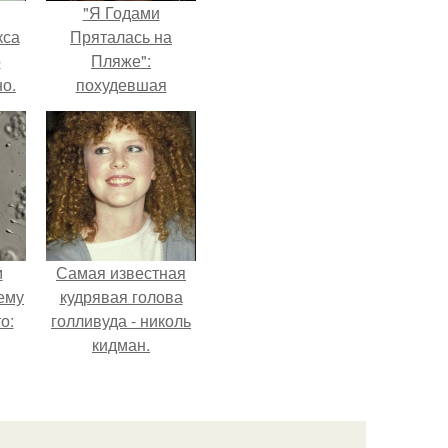
"Я Годами
кса
Пряталась на
о
Пляже":
о.
похудевшая
невестка Валерии
показала фигуру в
откровенном
купальнике.
м
Самая известная
ему
кудрявая голова
о:
голливуда - николь
кидман.
ов
а
ый