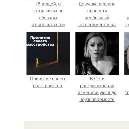
15 вещей, о
Девушка решила
которых вы не
провести
обязаны
необычный
р
отчитываться и
эксперимент и на
с
оправдываться.
протяжении 30
дней питалась
одной шаурмой.
Принятие своего
В Сети
расстройства.
раскритиковали
изменившуюся до
т
неузнаваемости
Марину зудину.