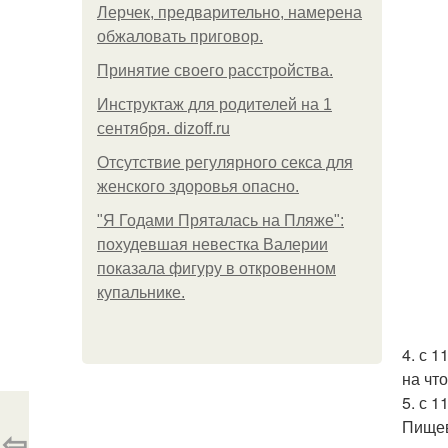
Лерчек, предварительно, намерена
обжаловать приговор.
Принятие своего расстройства.
Инструктаж для родителей на 1
сентября. dizoff.ru
Отсутствие регулярного секса для
женского здоровья опасно.
"Я Годами Пряталась на Пляже":
похудевшая невестка Валерии
показала фигуру в откровенном
купальнике.
4. с 
на чт
5. с 1
Пищев
⇦