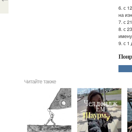
6. с 
на из
7. с 
8. с 2
имену
9. с 
Понр
Читайте также