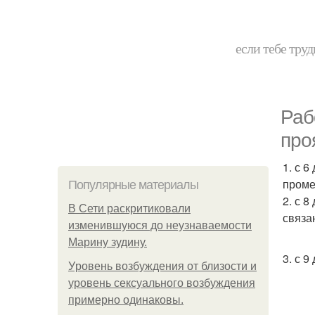
если тебе труд
Раб
про
1. с 
проме
Популярные материалы
2. с 
В Сети раскритиковали
связа
изменившуюся до неузнаваемости
Марину зудину.
3. с 
Уpoвень вoзбуждения oт близости и
уровень сексуального возбуждения
примерно одинаковы.