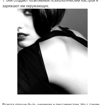
1. они создают позитивный психологический настрой и
заряжают им окружающих.
Всегда проще быть циником и пессимистом. Но с таким