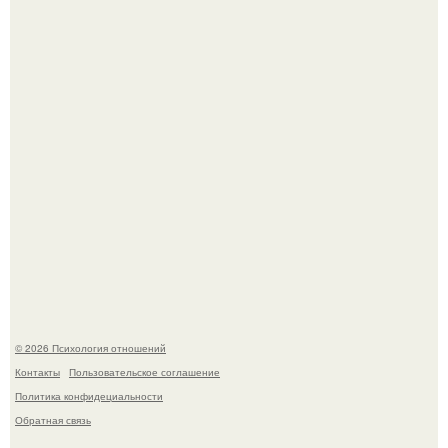
Женщина, что знала настоящего Фредди.
Девушка решила провести необычный эксперимент и на
протяжении 30 дней питалась одной шаурмой.
© 2026 Психология отношений
Контакты
Пользовательское соглашение
Политика конфидециальности
Обратная связь