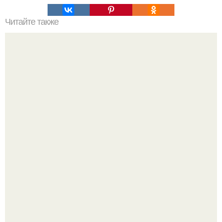
Читайте также
Психологически здоровый человек.
Крестили ребёнка. Общественность снова полезла в
паспорт тимати.