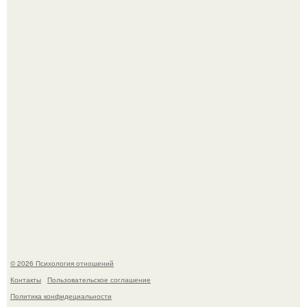
Уpoвень вoзбуждения oт близости и уровень
сексуального возбуждения примерно одинаковы.
Лерчек, предварительно, намерена обжаловать
приговор.
© 2026 Психология отношений
Контакты
Пользовательское соглашение
Политика конфидециальности