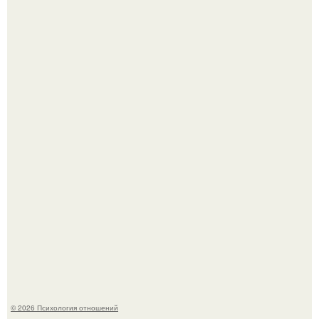
"Ты такой единственный на всём белом свете …":
Когда-то всем объясняли эту тему слишком просто:
миллионы сперматозоидов бегут к цели, а побеждает
самый быстрый.
© 2026 Психология отношений