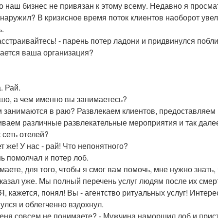
 но наш бизнес не привязан к этому всему. Недавно я просма
бнаружил? В кризисное время поток клиентов наоборот увели
ь.
расстраивайтесь! - парень потер ладони и придвинулся побл
ается ваша организация?
а. Рай.
ошо, а чем именно вы занимаетесь?
ем занимаются в раю? Развлекаем клиентов, предоставляем
иваем различные развлекательные мероприятия и так дале
с сеть отелей?
ет же! У нас - рай! Что непонятного?
ь помолчал и потер лоб.
имаете, для того, чтобы я смог вам помочь, мне нужно знать
 сказал уже. Мы полный перечень услуг людям после их сме
! Я, кажется, понял! Вы - агентство ритуальных услуг! Инте
улся и облегченно вздохнул.
меня совсем не понимаете? - Мужчина наморщил лоб и прист