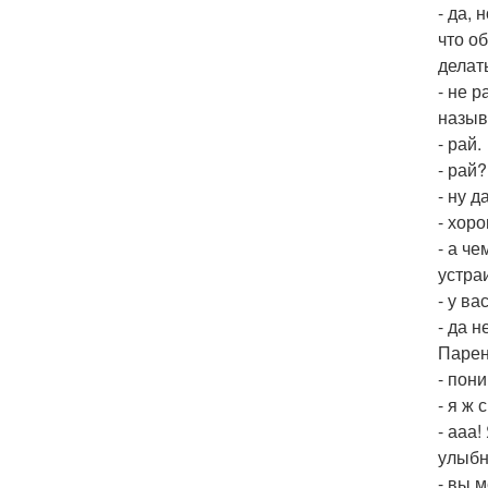
- да,
что о
делат
- не 
назыв
- рай.
- рай?
- ну д
- хор
- а ч
устра
- у ва
- да н
Парен
- пон
- я ж
- ааа
улыбн
- вы 