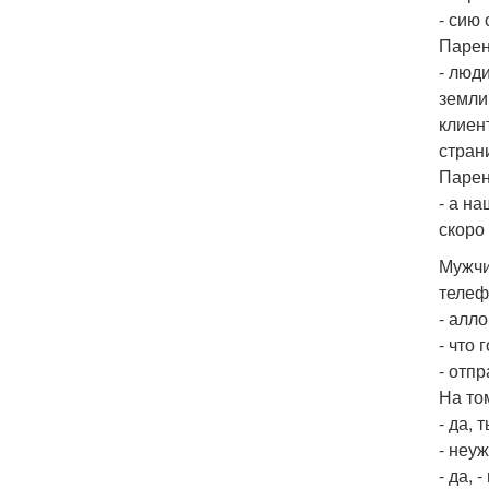
- сию 
Парен
- люди
земли
клиен
страни
Парен
- а н
скоро 
Мужчи
телеф
- алло
- что 
- отп
На то
- да, 
- неу
- да, 