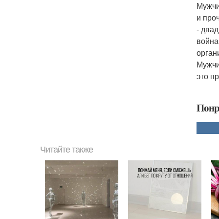
Мужчи
и про
- два
война
орган
Мужчи
это п
Понр
Читайте также