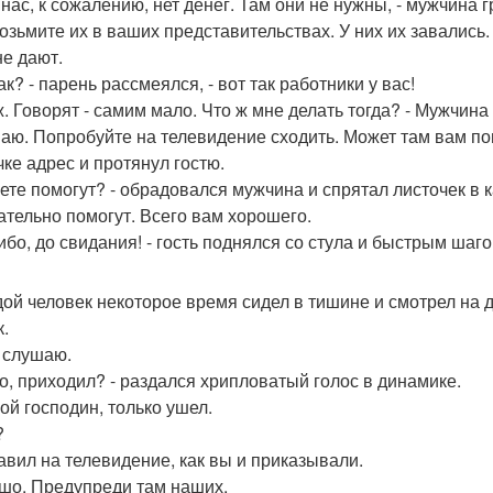
у нас, к сожалению, нет денег. Там они не нужны, - мужчина 
 возьмите их в ваших представительствах. У них их завались.
не дают.
так? - парень рассмеялся, - вот так работники у вас!
уж. Говорят - самим мало. Что ж мне делать тогда? - Мужчин
знаю. Попробуйте на телевидение сходить. Может там вам по
чке адрес и протянул гостю.
аете помогут? - обрадовался мужчина и спрятал листочек в 
зательно помогут. Всего вам хорошего.
сибо, до свидания! - гость поднялся со стула и быстрым шаг
ой человек некоторое время сидел в тишине и смотрел на 
к.
я слушаю.
что, приходил? - раздался хрипловатый голос в динамике.
мой господин, только ушел.
?
равил на телевидение, как вы и приказывали.
ошо. Предупреди там наших.