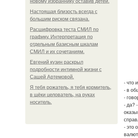
новому избраннику оставив детей.
Hacтоящая близость всегда с
большим риском связана.
Расшифровка теста СМИЛ по
графику. Интерпретация по
отдельным базисным шкалам
СМИЛ и их сочетаниям.
Евгений кузин раскрыл
подробности интимной жизни с
Сашей Артемовой.
- что 
Я тебя рожатель, я тебя кормитель,
- в о
в щёки целователь, на руках
- гов
носитель.
- да?
оказы
справ
- это 
валют