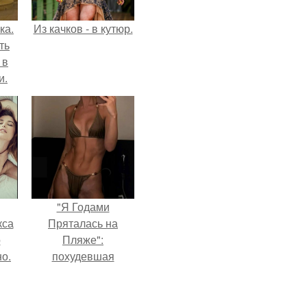
ка.
Из качков - в кутюр.
ть
 в
и.
"Я Годами
кса
Пряталась на
о
Пляже":
о.
похудевшая
невестка Валерии
показала фигуру в
откровенном