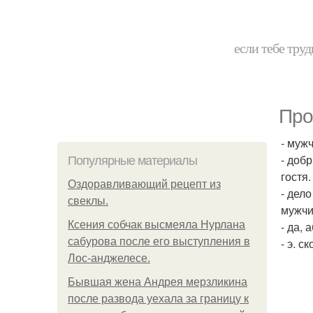
если тебе труд
Про
- муж
- доб
Популярные материалы
гостя.
Оздоравливающий рецепт из
- дел
свеклы.
мужчин
Ксения собчак высмеяла Нурлана
- да,
сабурова после его выступления в
- э. с
Лос-анджелесе.
Бывшая жена Андрея мерзликина
после развода уехала за границу к