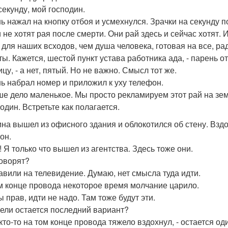
секунду, мой господин.
ь нажал на кнопку отбоя и усмехнулся. Зрачки на секунду п
 не хотят рая после смерти. Они рай здесь и сейчас хотят. 
 для наших всходов, чем душа человека, готовая на все, ра
ты. Кажется, шестой пункт устава работника ада, - парень 
цу, - а нет, пятый. Но не важно. Смысл тот же.
ь набрал номер и приложил к уху телефон.
аше дело маленькое. Мы просто рекламируем этот рай на зем
один. Встретьте как полагается.
на вышел из офисного здания и облокотился об стену. Взд
он.
! Я только что вышел из агентства. Здесь тоже они.
говорят?
равили на телевидение. Думаю, нет смысла туда идти.
м конце провода некоторое время молчание царило.
ты прав, идти не надо. Там тоже будут эти.
жели остается последний вариант?
- кто-то на том конце провода тяжело вздохнул, - остается о