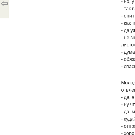
⇦
- но, 
- так
- они 
- как 
- да 
- не 
листо
- дум
- обя
- спа
Молод
отвле
- да, 
- ну 
- да, 
- куда
- отп
- хор