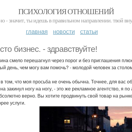
ПСИХОЛОГИЯ ОТНОШЕНИЙ
но - значит, ты идешь в правильном направлении. твой вн
главная
новости
статьи
сто бизнес. - здравствуйте!
чина смело перешагнул через порог и без приглашения плюх
рый день, чем могу вам помочь? - молодой человек за столо
о в том, что моя просьба не очень обычна. Точнее, для вас о
а закинул ногу на ногу, - это же рекламное агентство, я по
 абсолютно верно. Вы хотите продвинуть свой товар на рынк
корее услуги.