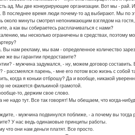
есть ад. Мы две конкурирующие организации. Вот мы - рай. 
. В последнее время люди почему-то ад выбирают. Мы по 
ь около минуты смотрел непонимающим взглядом на гостя, 
жите, а как вы собираетесь расплачиваться с нами?
ожалению, мы несколько ограничены в средствах, поэтому мо
бартеру?
да. Вы нам рекламу, мы вам - определенное количество зар
акие же вы гарантии предоставите?
антии? - мужчина задумался, - ну, можем договор составить.
о? - рассмеялся парень, - мне его потом всю жизнь с собой т
ть, когда я коньки отброшу? Да и вообще, никакой увереннос
ор не окажется филькиной грамотой.
 вообще-то, держим свое слово.
да не надо тут. Все так говорят! Мы обещаем, что когда-нибу
ождите, - мужчина подвинулся поближе, - а почему вы тогда
тите? У нас ведь одинаковые принципы работы.
му что они нам деньги платят. Все просто.