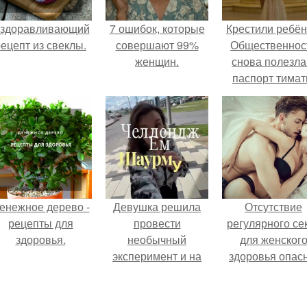
здоравливающий
7 ошибок, которые
Крестили ребён
ецепт из свеклы.
совершают 99%
Общественнос
женщин.
снова полезла
паспорт тимат
енежное дерево -
Девушка решила
Отсутствие
рецепты для
провести
регулярного се
здоровья.
необычный
для женског
эксперимент и на
здоровья опасн
протяжении 30
дней питалась
одной шаурмой.