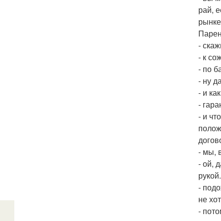
рай, 
рынке
Парен
- ска
- к с
- по 
- ну 
- и к
- гар
- и чт
положи
догов
- мы,
- ой, 
рукой.
- под
не хо
- пото