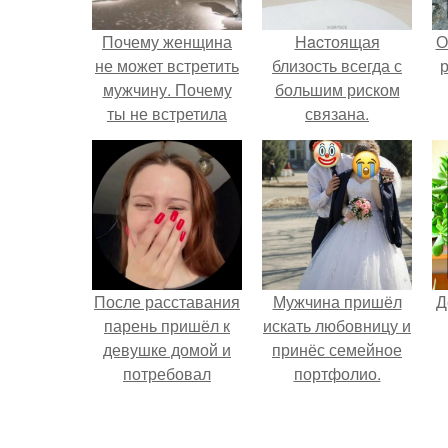
Почему женщина
Hacтоящая
О
не может встретить
близость всегда с
р
мужчину. Почему
большим риском
ты не встретила
связана.
своего мужчину?
После расставания
Мужчина пришёл
Д
парень пришёл к
искать любовницу и
девушке домой и
принёс семейное
потребовал
портфолио.
вернуть всё, что
когда-либо ей
дарил.