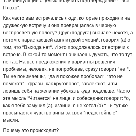
1. манипуляция с целью получить подтверждение - "все
Плохо".
Как часто вам встречались люди, которые приходили на
дружескую встречу и она превращалась в черную
беспросветную полосу? Друг (подруга) вначале нехотя, а
потом с нарастающей амплитудой эмоций, говорил (а) о
том, что "Выхода нет". И это продолжалось от встречи к
встрече. В какой-то момент начинаешь думать, что-то тут
не так. На все предложения и варианты решения
проблемы, человек, не попробовав, сразу говорит "нет".
Ты не понимаешь", "да я похожее пробовал", "это не
поможет" - фразы, как круговорот, завлекают, и ты
ловишь себя на желании убежать куда подальше. Часто
эта мысль "Читается" на лице, и собеседник говорит: "о,
как я тебя замучил (а), извини, я не хотел (а) " - и тут же
просыпается чувство вины за свои "недостойные"
мысли.
Почему это происходит?