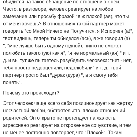
обидится на такое обращение по отношению к ней.
Часто, в разговоре, человек реагирует на любое
замечание или просьбу фразой "я ж плохой (ая), что ты
от меня хочешь? В отношениях такой партнер может
говорить "со Мной Ничего не Получится, я Испорчен (а)",
"вот видишь, теперь ты обиделся (ась), я же говорил (а)
", "мне лучше быть одному (одной), никто не сможет
полюбить такого (ую) как я", "я не нормальный (ая) " и т.
д. и вы тут же пытаетесь разубедить человека: "нет - нет,
тебя просто недооценили, недолюбили" и т. д., твой
партнер просто был "дурак (дура) ", а я смогу тебя
понять".
Почему это происходит?
Этот человек чаще всего себя позиционирует как жертву
несчастной любви, обстоятельств, плохих отношений
родителей. Он открыто не претендует на жалость,
агрессивно реагирует на откровенное сочувствие, и тем
не менее постоянно повторяет, что "Плохой". Таким