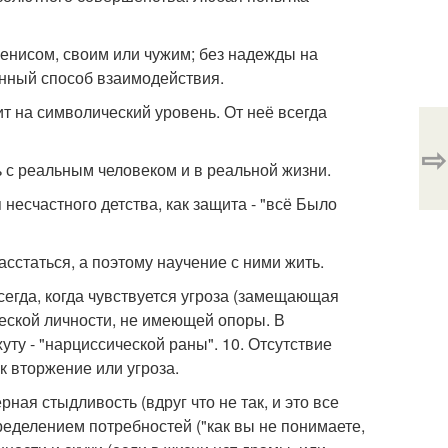
пенисом, своим или чужим; без надежды на
енный способ взаимодействия.
т на символический уровень. От неё всегда
⇨
ь с реальным человеком и в реальной жизни.
несчастного детства, как защита - "всё Было
асстаться, а поэтому научение с ними жить.
сегда, когда чувствуется угроза (замещающая
ческой личности, не имеющей опоры. В
уту - "нарциссической раны". 10. Отсутствие
к вторжение или угроза.
ная стыдливость (вдруг что не так, и это все
пределением потребностей ("как вы не понимаете,