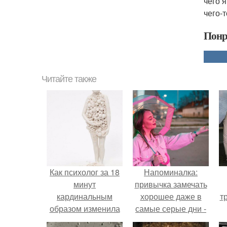
чего 
чего-
Понр
Читайте также
Как психолог за 18
Напоминалка:
минут
привычка замечать
кардинальным
хорошее даже в
т
образом изменила
самые серые дни -
отношения отца и
это не очередная