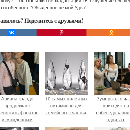
я хочу? ". 14. Попытки сверхадаптации 15. Ощущение обыден
то особенного. "Обыденное не мой Удел".
авилось? Поделитесь с друзьями!
Ариана гранде
10 самых полезных
Зумеры все ча
продолжает
витаминов для
приходят на
ревожить фанатов
семейного счастья.
собеседования
изможденным
одни, а с
Видом.
родителями,