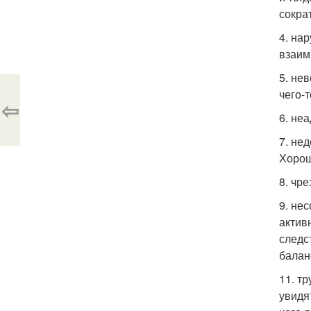
сокра
4. на
взаим
5. не
чего-т
⇦
6. не
7. не
Хорош
8. чр
9. не
актив
следс
балан
11. т
увидя