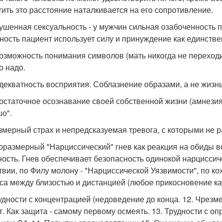
тить это расстояние наталкивается на его сопротивление.
рушенная сексуальность - у мужчин сильная озабоченность 
ность пациент использует силу и принуждение как единств
возможность понимания символов (мать никогда не переходи
о надо.
адекватность восприятия. Соблазнение образами, а не жизн
достаточное осознавание своей собственной жизни (амнезия 
о".
езмерный страх и непредсказуемая тревога, с которыми не р
соразмерный "Нарциссический" гнев как реакция на обиды в
ность. Гнев обеспечивает безопасность одинокой нарцисси
твии, по Филу молону - "Нарциссической Уязвимости", по кох
са между близостью и дистанцией (любое прикосновение ка
рудности с концентрацией (недоведение до конца. 12. Чрезмер
т. Как защита - самому первому осмеять. 13. Трудности с о