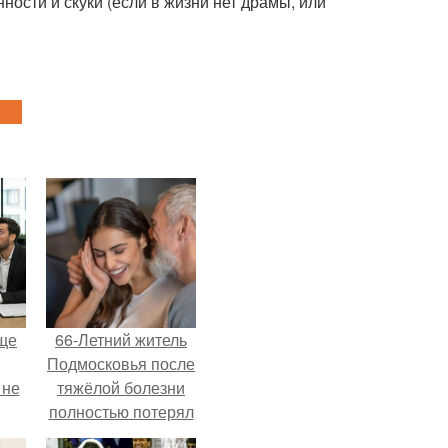
ности и скуки (если в жизни нет драмы, или
ще
66-Летний житель
Подмосковья после
 не
тяжёлой болезни
полностью потерял
потенцию, но