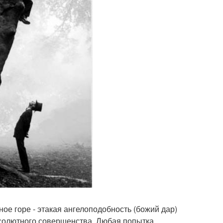
ое горе - этакая ангелоподобность (божий дар)
абсолютного совершенства. Любая попытка