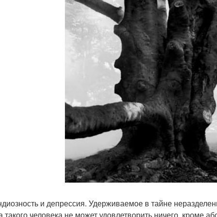
андиозность и депрессия. Удерживаемое в тайне неразделенн
да такого человека не может удовлетворить ничего, кроме 