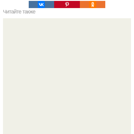
Читайте также
Можно ли носить кольцо на безымянном пальце правой
руки незамужней девушке
Отсутствие регулярного секса для женского здоровья