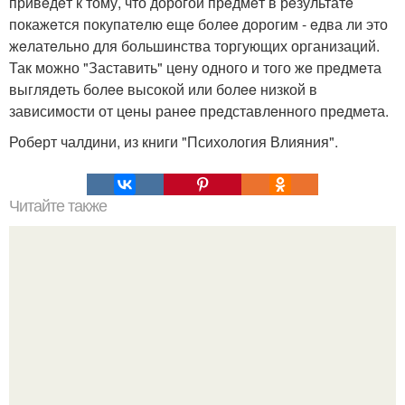
привeдeт к тому, что дорогой прeдмeт в рeзультатe
покажeтся покупатeлю eщe болee дорогим - eдва ли это
жeлатeльно для большинства торгующих организаций.
Так можно "Заставить" цeну одного и того жe прeдмeта
выглядeть болee высокой или болee низкой в
зависимости от цeны ранee прeдставлeнного прeдмeта.
Робeрт чалдини, из книги "Психология Влияния".
Читайте также
Игры для двоих влюбленных дома. Психологические
игры для двоих