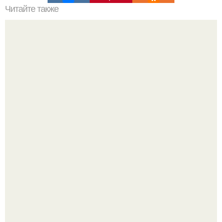
Читайте также
Правильный рацион для похудения.
Принятие своего расстройства.