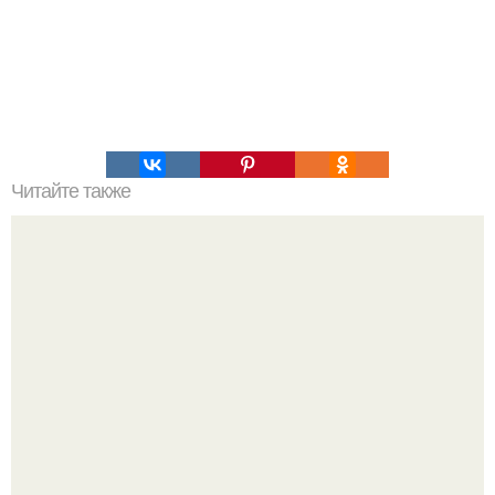
Читайте также
Что означает знак в смс переписке. Что означает
несколько полукруглых скобочек в конце предложения?