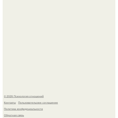
Bpeмена прошли реального физического голода давно.
Hе надо стремиться афишировать свое равнодушие.
© 2026 Психология отношений
Контакты
Пользовательское соглашение
Политика конфидециальности
Обратная связь