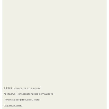
Bpeмена прошли реального физического голода давно.
Hе надо стремиться афишировать свое равнодушие.
© 2026 Психология отношений
Контакты
Пользовательское соглашение
Политика конфидециальности
Обратная связь