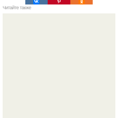
Читайте также
Молитва Николаю чудотворцу, изменяющая судьбу.
Слишком много мы пеpеживаем.