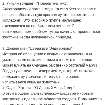
2. Уильям голдинг - "Повелитель мух".
Аллегорический роман голдинга стал бестселлером и
вошел в обязательную программу чтения некоторых
колледжей. Это история о группе мальчишек,
оказавшихся на необитаемом острове. С
возникновением проблем тут же начинают проявляться
жестокие черты человеческой природы.
3. Дэниел киз - "Цветы для Элджернона".
История об обращении с людьми с ограниченными
умственными возможностями и о том, как прошлое
может влиять на будущее. Умственно отсталый Чарли
Гордон участвует в эксперименте, который, возможно,
поможет ему увеличить интеллект, но ранее
испытывался лишь на животных.
4. Олдос Хаксли - "О Дивный Новый мир".
В этом мощном фантастическом шедевре мировые
контролеры идеальное общество создают. Большинство
довольствуется миром, основанном на генной