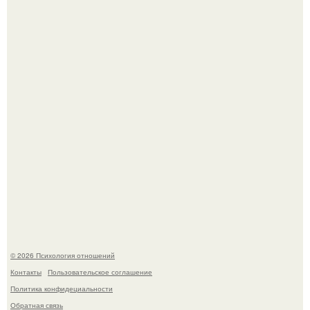
Чего мы на самом деле хотим?
Расплата за характер?
© 2026 Психология отношений
Контакты
Пользовательское соглашение
Политика конфидециальности
Обратная связь