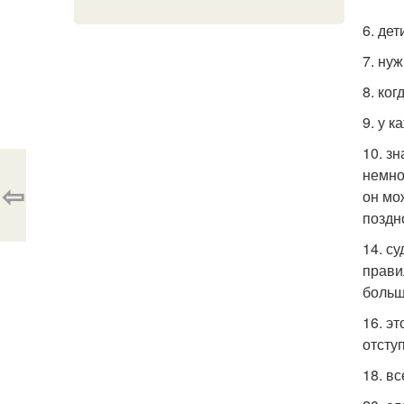
6. де
7. ну
8. ког
9. у 
10. з
немно
⇦
он мо
поздн
14. с
прави
больш
16. эт
отсту
18. в