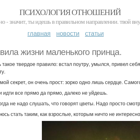
ПСИХОЛОГИЯ ОТНОШЕНИЙ
но - значит, ты идешь в правильном направлении. твой вн
главная
новости
статьи
вила жизни маленького принца.
ть такое твердое правило: встал поутру, умылся, привел себ
ту.
т мой секрет, он очень прост: зорко одно лишь сердце. Само
ли идти все прямо да прямо, далеко не уйдешь.
когда не надо слушать, что говорят цветы. Надо просто смот
боюсь стать таким, как взрослые, которым ничто не интересн