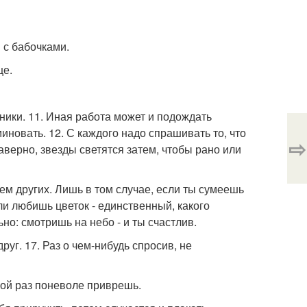
я с бабочками.
це.
ники. 11. Иная работа может и подождать
иновать. 12. С каждого надо спрашивать то, что
⇨
аверно, звезды светятся затем, чтобы рано или
 чем других. Лишь в том случае, если ты сумеешь
сли любишь цветок - единственный, какого
ьно: смотришь на небо - и ты счастлив.
руг. 17. Раз о чем-нибудь спросив, не
иной раз поневоле приврешь.