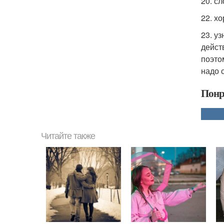
20. с
22. хо
23. уз
дейст
поэто
надо с
Понр
Читайте также