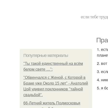
если тебе труд
Пра
1. ес
плане
Популярные материалы
2. во
"Ты такой единственный на всём
белом свете …":
3. ес
"Обвенчался с Женой, с Которой в
4. ни
Браке уже Около 15 лет" - Анатолий
5. я 
Цой удивил поклонников "тайной
свадьбой".
66-Летний житель Подмосковья