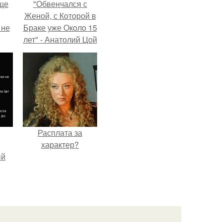
ще
"Обвенчался с
Женой, с Которой в
 не
Браке уже Около 15
лет" - Анатолий Цой
удивил
ры.
поклонников
"тайной свадьбой".
Расплата за
характер?
ый
ала
ать
е