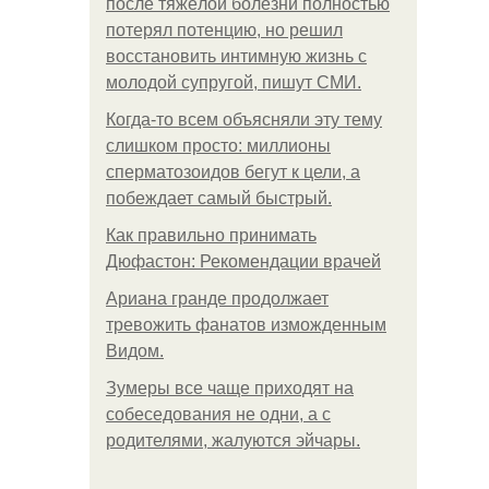
после тяжёлой болезни полностью
потерял потенцию, но решил
восстановить интимную жизнь с
молодой супругой, пишут СМИ.
Когда-то всем объясняли эту тему
слишком просто: миллионы
сперматозоидов бегут к цели, а
побеждает самый быстрый.
Как правильно принимать
Дюфастон: Рекомендации врачей
Ариана гранде продолжает
тревожить фанатов изможденным
Видом.
Зумеры все чаще приходят на
собеседования не одни, а с
родителями, жалуются эйчары.