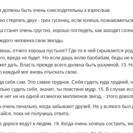
ти должны быть очень снисходительны к взрослым.
жно стерпеть двух - трех гусениц, если хочешь познакомитьс
да станет очень грустно, хорошо поглядеть, как заходит солн
каждого человека свои звезды.
наешь, отчего хороша пустыня? Где-то в ней скрываются род
го, вреда не будет. Но если дашь волю баобабам, беды не м
жет дать. Власть прежде всего должна быть разумной. 13. Н
о каждый мог вновь отыскать свою.
уди себя сам. Это самое трудное. Себя судить куда трудней,
льно судить себя, значит, ты поистине мудр. 15. В случае е
е нет ни на одной из многих миллионов звезд, - этого довол
о очень печально, когда забывают друзей. Не у всякого был д
пайся, пока не получишь ответа.
се дороги ведут к людям. 19. Когда очень хочешь сострить, 