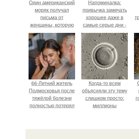
Один американский
Напоминалка:
моряк получал
привычка замечать
письма от
хорошее даже в
т
женщины, которую
самые серые дни -
он никогда не
это не очередная
видел.
сказка из книг по
саморазвитию.
66-Летний житель
Когда-то всем
Подмосковья после
объясняли эту тему
тяжёлой болезни
слишком просто:
г
полностью потерял
миллионы
потенцию, но
сперматозоидов
решил
бегут к цели, а
восстановить
побеждает самый
интимную жизнь с
быстрый.