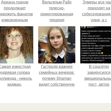
Ариана гранде
Вильгельм Райх
Зумеры все ча
продолжает
телесно-
приходят на
ревожить фанатов
ориентированная
собеседования
изможденным
терапия
одни, а с
Видом.
упражнения.
родителями,
Телесная терапия
жалуются эйча
по Вильгельму
райху.
Самая известная
Гастроли важнее
В соцсетях
кудрявая голова
семейных вечеров:
завирусился
олливуда - николь
почему Shaman
эмоциональн
кидман.
видит собственную
пост, автор
дочь чаще на
которого призв
экране, чем
матерей отдых
вживую.
без детей и н
испытывать