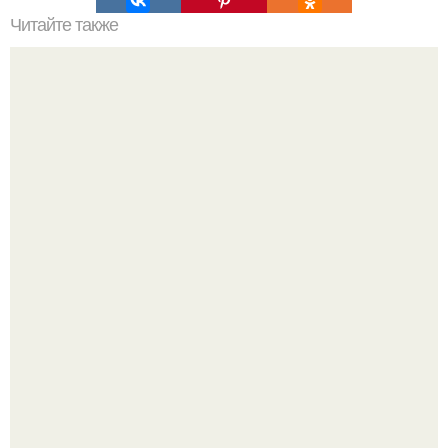
Читайте также
Зона комфорта - страдание.
Ариана гранде продолжает тревожить фанатов
изможденным Видом.