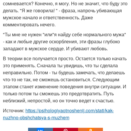
сомневается? Конечно, я могу. Но не значит, что буду это
делать. "Я же говорила! " - фраза, напрочь убивающая
мужское начало и ответственность. Даже
комментировать нечего.
"Ты мне не нужен "или"я найду себе нормального мужа"
- как и любые другие оскорбления, эти фразы глубоко
западают в мужское сердце. И убивают любовь.
В теории все получается просто. Остается только начать
это применять. Сначала ты увидишь, что ты сделала
неправильно. Потом - ты будешь замечать, что делаешь
что-то не так, не сможешь остановиться. Следующим
этапом станет изменение поведения внутри ситуации. И
только потом ты сможешь это предотвратить. Путь
неблизкий, непростой, но он точно ведет к счастью.
Источник:
https://psihologiyaotnoshenij.com/stati/kak-
nuzhno-obshchatsya-s-muzhem