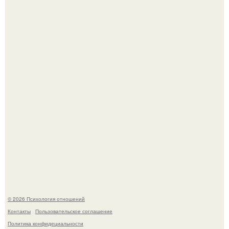
Расплата за характер?
Одиноким россиянкам предложили сделать пятницу
выходным днём ради знакомств и повышения
демографии.
© 2026 Психология отношений
Контакты
Пользовательское соглашение
Политика конфидециальности