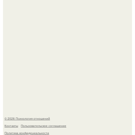
В Сети раскритиковали изменившуюся до
неузнаваемости Марину зудину.
Напоминалка: привычка замечать хорошее даже в
самые серые дни - это не очередная сказка из книг по
саморазвитию.
© 2026 Психология отношений
Контакты
Пользовательское соглашение
Политика конфидециальности