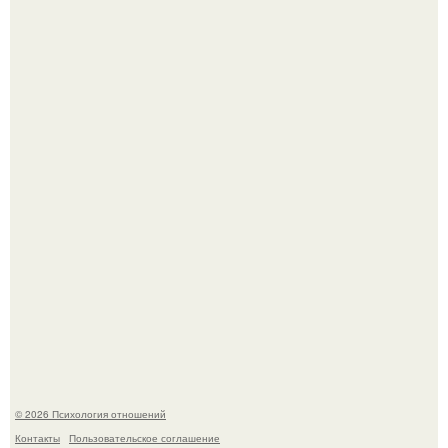
Гастроли важнее семейных вечеров: почему Shaman
видит собственную дочь чаще на экране, чем вживую.
В соцсетях завирусился эмоциональный пост, автор
которого призвала матерей отдыхать без детей и не
испытывать чувство вины.
© 2026 Психология отношений
Контакты
Пользовательское соглашение