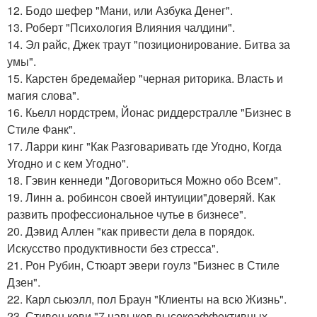
12. Бодо шефер "Мани, или Азбука Денег".
13. Роберт "Психология Влияния чалдини".
14. Эл райс, Джек траут "позиционирование. Битва за
умы".
15. Карстен бредемайер "черная риторика. Власть и
магия слова".
16. Кьелл нордстрем, Йонас риддерстралле "Бизнес в
Стиле Фанк".
17. Ларри кинг "Как Разговаривать где Угодно, Когда
Угодно и с кем Угодно".
18. Гэвин кеннеди "Договориться Можно обо Всем".
19. Линн а. робинсон своей интуиции"доверяй. Как
развить профессиональное чутье в бизнесе".
20. Дэвид Аллен "как привести дела в порядок.
Искусство продуктивности без стресса".
21. Рон Рубин, Стюарт эвери гоулз "Бизнес в Стиле
Дзен".
22. Карл сьюэлл, пол Браун "Клиенты на всю Жизнь".
23. Стивен кови "7 навыков высокоэффективных