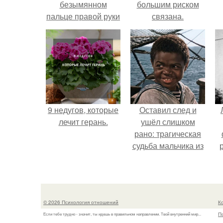
безымянном
большим риском
пальце правой руки
связана.
незамужней
девушке
9 недугов, которые
Оставил след и
лечит герань.
ушёл слишком
рано: трагическая
судьба мальчика из
фильма
"Максимка".
© 2026 Психология отношений
К
П
Если тебе трудно - значит, ты идешь в правильном направлении. Твой внутренний мир...