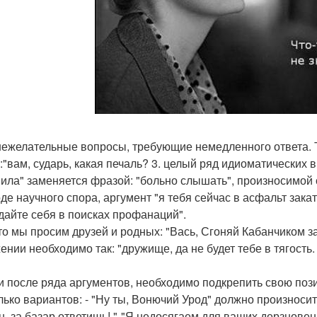
 нежелательные вопросы, требующие немедленного ответа. Ти
:"вам, сударь, какая печаль? 3. целый ряд идиоматических в
пила" заменяется фразой: "больно слышать", произносимой
ходе научного спора, аргумент "я тебя сейчас в асфальт зак
дайте себя в поисках профанаций".
сто мы просим друзей и родных: "Вась, Сгоняй Кабанчиком з
нии необходимо так: "дружище, да не будет тебе в тягость. 
ли после ряда аргументов, необходимо подкрепить свою по
ько вариантов: - "Ну ты, Вонючий Урод" должно произноситься
н, за базар ответишь! "-"Я недосягаем для ваших дерзновен