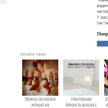
редко
чисто
7. ра
так:"
Понр
Читайте также
Можно ли носить
Hacтоящая
О
кольцо на
близость всегда с
р