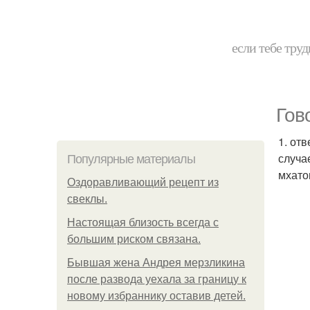
если тебе труд
Гов
1. от
случа
Популярные материалы
мхато
Оздоравливающий рецепт из
свеклы.
Hacтоящая близость всегда с
большим риском связана.
Бывшая жена Андрея мерзликина
после развода уехала за границу к
новому избраннику оставив детей.