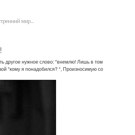
утренний мир...
!
Есть другое нужное слово: "внемлю! Лишь в том
зой "кому я понадобился? ", Произносимую со