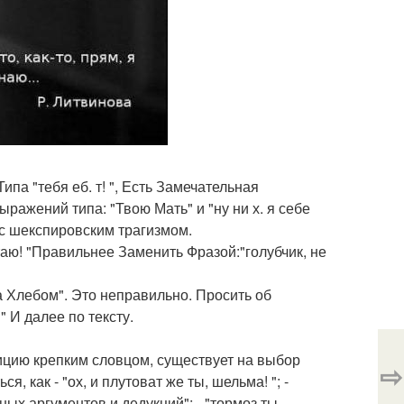
па "тебя еб. т! ", Есть Замечательная
ыражений типа: "Твою Мать" и "ну ни х. я себе
 с шекспировским трагизмом.
атаю! "Правильнее Заменить Фразой:"голубчик, не
а Хлебом". Это неправильно. Просить об
" И далее по тексту.
зицию крепким словцом, существует на выбор
⇨
, как - "ох, и плутоват же ты, шельма! "; -
ных аргументов и дедукций"; - "тормоз ты