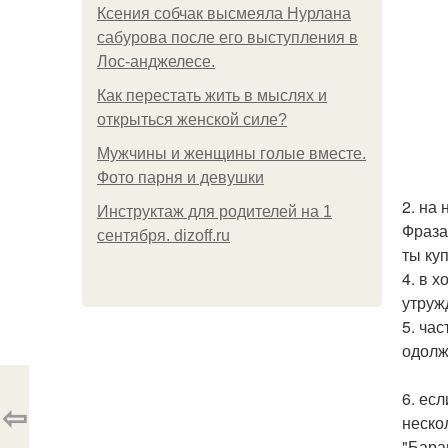
Ксения собчак высмеяла Нурлана
сабурова после его выступления в
Лос-анджелесе.
Как перестать жить в мыслях и
открыться женской силе?
Мужчины и женщины голые вместе.
Фото парня и девушки
2. на
Инструктаж для родителей на 1
Фраза
сентября. dizoff.ru
ты ку
4. в 
утруж
5. ча
одолже
6. ес
⇦
нескол
"Бара