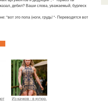
сказал, дебил? Ваши слова, уважаемый, бурлеск
: "вот это попа (ноги, грудь! "- Переводятся вот
ают
Из качков - в кутюр.