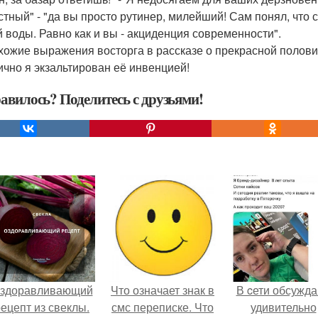
стный" - "да вы просто рутинер, милейший! Сам понял, что 
й воды. Равно как и вы - акциденция современности".
схожие выражения восторга в рассказе о прекрасной половине
лично я экзальтирован её инвенцией!
авилось? Поделитесь с друзьями!
здоравливающий
Что означает знак в
В cети обсужд
ецепт из свеклы.
смс переписке. Что
удивительно