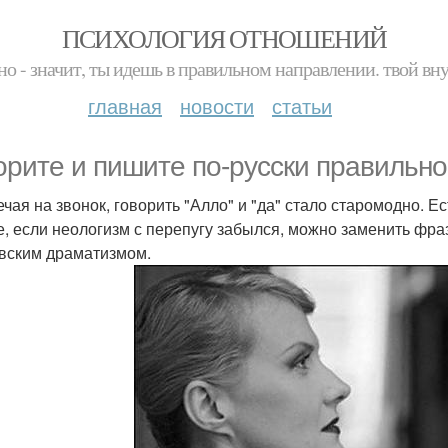
ПСИХОЛОГИЯ ОТНОШЕНИЙ
но - значит, ты идешь в правильном направлении. твой вн
главная
новости
статьи
орите и пишите по-русски правильно
вечая на звонок, говорить "Алло" и "да" стало старомодно. 
е, если неологизм с перепугу забылся, можно заменить фра
вским драматизмом.