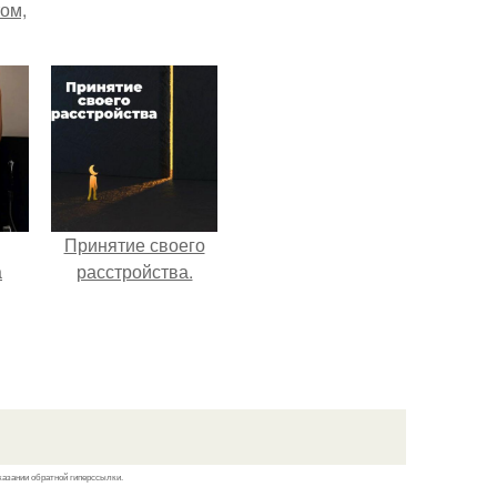
том,
 к
м.
Принятие своего
а
расстройства.
рии
у в
казании обратной гиперссылки.