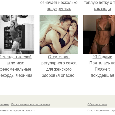
означает несколько
тёплую ветку о 
полукруглых
как люди
скобочек в конце
адаптируются
предложения?
новым реалия
Легенда тяжелой
Отсутствие
"Я Годами
атлетики:
регулярного секса
Пряталась н
феноменальные
для женского
Пляже":
рекорды Леонида
здоровья опасно.
похудевшая
Тараненко.
невестка Вале
показала фигур
откровенном
купальнике.
онтакты
Пользовательское соглашение
Обратная связь
олитика конфидециальности
Копирование разрешено при у