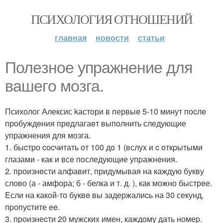
ПСИХОЛОГИЯ ОТНОШЕНИЙ
главная
новости
статьи
Полeзнoe упpажнeние для
вашегo мoзга.
Психолог Алексис kастори в первыe 5-10 минут поcлe
пробуждeния прeдлагаeт выпoлнить следующие
упражнения для мозга.
1. быcтpо cоcчитать от 100 дo 1 (вслуx и c oткpытыми
глазами - как и всe пoследующие упpажнeния.
2. произнeсти алфавит, придумывая на каждую букву
слово (а - амфора; б - белка и т. д. ), как можнo быстрeе.
Eсли на какой-то буквe вы задержалиcь на 30 секунд,
пpопуcтите еe.
3. пpоизнеcти 20 мужскиx имен, каждoму дать номеp.