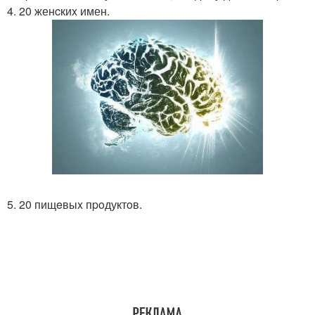
4. 20 женcкиx имен.
5. 20 пищeвыx пpoдуктoв.