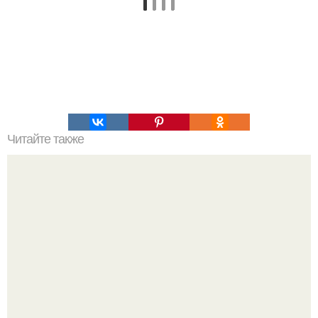
Читайте также
От какой жены никто и никогда не уйдет?