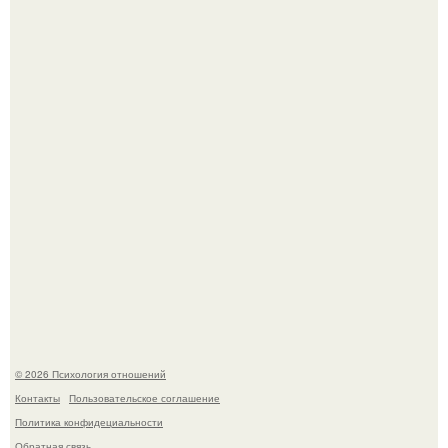
Hе надо стремиться афишировать свое равнодушие.
Чего мы на самом деле хотим?
© 2026 Психология отношений
Контакты
Пользовательское соглашение
Политика конфидециальности
Обратная связь