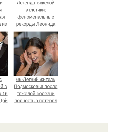
 и
Легенда тяжелой
м
атлетики:
кая
феноменальные
 из
рекорды Леонида
Тараненко.
с
66-Летний житель
й в
Подмосковья после
о 15
тяжёлой болезни
 Цой
полностью потерял
потенцию, но
решил
й".
восстановить
интимную жизнь с