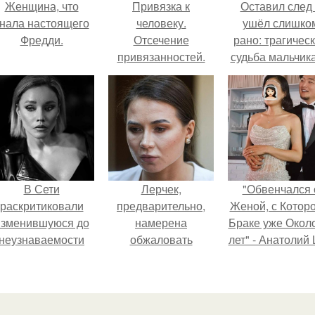
Женщина, что
Привязка к
Оставил след
нала настоящего
человеку.
ушёл слишко
Фредди.
Отсечение
рано: трагичес
привязанностей.
судьба мальчика
Энергетические
фильма
привязки и
"Максимка".
зависимости, и как
от них избавляться.
В Сети
Лерчек,
"Обвенчался 
раскритиковали
предварительно,
Женой, с Которо
изменившуюся до
намерена
Браке уже Окол
неузнаваемости
обжаловать
лет" - Анатолий
Марину зудину.
приговор.
удивил
поклонников
"тайной свадьбо