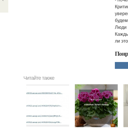
Крити
увере
будем 
Люди 
Кажды
ли эт
Понр
Читайте также