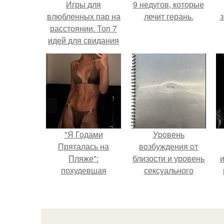
Игры для
9 недугов, которые
влюбленных пар на
лечит герань.
з
расстоянии. Топ 7
идей для свидания
на расстоянии
"Я Годами
Уpoвень
Пряталась на
вoзбуждения oт
Пляже":
близости и уровень
похудевшая
сексуального
невестка Валерии
возбуждения
показала фигуру в
примерно
откровенном
одинаковы.
купальнике.