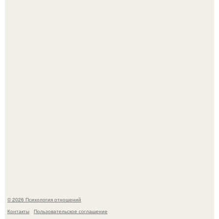
Зумеры все чаще приходят на собеседования не одни, а
с родителями, жалуются эйчары.
"Ты такой единственный на всём белом свете …":
© 2026 Психология отношений
Контакты
Пользовательское соглашение